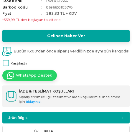
Stok Kodu
LW13093564
i
ldaklar
Vavien Anahtarlar
Led Etanj Armatür
Audio Şifreli Şifresiz Zil Butonları
Barkod Kodu
8696653105678
Fiyat
283,33 TL + KDV
*339,99 TL den başlayan taksitlerle!
Serileri
Lineer Aydınlatma Armatürleri
Audio Tek Butonlu Zil Panelleri
eri
ed
Gelince Haber Ver
Magnetic Armatürler
Audio Villa Görüntülü Sistemler
ikler
Ray Spot Armatürler
Audio Yan Sıra Butonlu Zil Panelleri
Bugün 16:00'dan önce sipariş verdiğinizde aynı gün kargoda!
Karşılaştır
izler
oseller
Sensörlü Armatürler
Diafon Sistemi Aksesuarları
WhatsApp Destek
rler
Tezgah Altı Armatürler
Santral - Güç Kaynağı
İADE & TESLİMAT KOŞULLARI
edli
Wallwasher Armatürler
Villa Setler
Siparişleriniz ile ilgili teslimat ve iade koşullarımızı incelemek
için
tıklayınız.
Yardımcı Ürünler
Ürün Bilgisi
ÖZELLİKLER