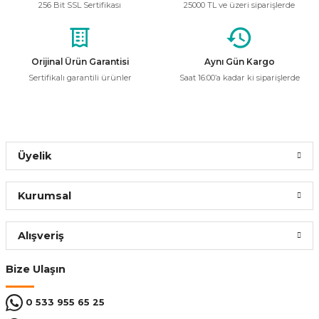
256 Bit SSL Sertifikası
25000 TL ve üzeri siparişlerde
Ürün resmi kalitesiz, bozuk veya görüntülenemiyor.
Ürün açıklamasında eksik bilgiler bulunuyor.
Ürün bilgilerinde hatalar bulunuyor.
Orijinal Ürün Garantisi
Aynı Gün Kargo
Sertifikalı garantili ürünler
Saat 16:00’a kadar ki siparişlerde
Ürün fiyatı diğer sitelerden daha pahalı.
Bu ürüne benzer farklı alternatifler olmalı.
Üyelik
Gönder
Kurumsal
Alışveriş
Bize Ulaşın
0 533 955 65 25