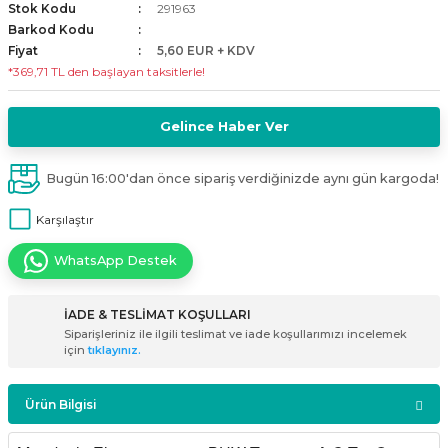
Stok Kodu
291963
i
ldaklar
Vavien Anahtarlar
Led Etanj Armatür
Audio Şifreli Şifresiz Zil Butonları
Barkod Kodu
Fiyat
5,60 EUR + KDV
*369,71 TL den başlayan taksitlerle!
Serileri
Lineer Aydınlatma Armatürleri
Audio Tek Butonlu Zil Panelleri
eri
ed
Magnetic Armatürler
Audio Villa Görüntülü Sistemler
Gelince Haber Ver
ikler
Ray Spot Armatürler
Audio Yan Sıra Butonlu Zil Panelleri
Bugün 16:00'dan önce sipariş verdiğinizde aynı gün kargoda!
Karşılaştır
izler
oseller
Sensörlü Armatürler
Diafon Sistemi Aksesuarları
WhatsApp Destek
rler
Tezgah Altı Armatürler
Santral - Güç Kaynağı
İADE & TESLİMAT KOŞULLARI
edli
Wallwasher Armatürler
Villa Setler
Siparişleriniz ile ilgili teslimat ve iade koşullarımızı incelemek
için
tıklayınız.
Yardımcı Ürünler
Ürün Bilgisi