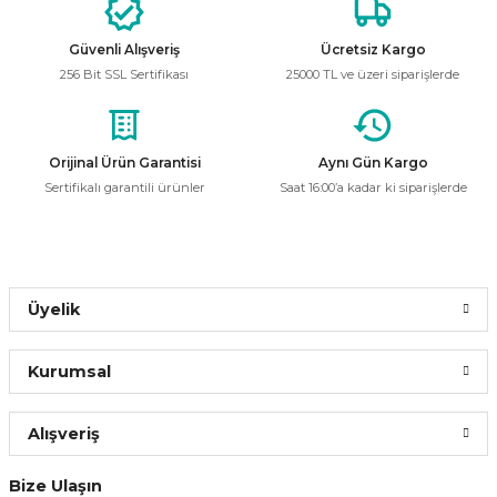
369,71 ₺
Ürün bilgilerinde hatalar bulunuyor.
Güvenli Alışveriş
Ücretsiz Kargo
Ürün fiyatı diğer sitelerden daha pahalı.
369,71 ₺
256 Bit SSL Sertifikası
25000 TL ve üzeri siparişlerde
Bu ürüne benzer farklı alternatifler olmalı.
ÜRÜN TÜKENMİŞTİR.
Mitsubishi Electric
ÜRÜN TÜKENMİŞTİR.
Orijinal Ürün Garantisi
Aynı Gün Kargo
Mitsubishi Electric 291960 BHW-T10 1x10A C Tip Otomat
Sertifikalı garantili ürünler
Saat 16:00’a kadar ki siparişlerde
Gönder
369,71 ₺
Üyelik
ÜRÜN TÜKENMİŞTİR.
Kurumsal
Mitsubishi Electric
Mitsubishi Electric 291961 BHW-T10 1x16A C Tip Otomat
Alışveriş
Bize Ulaşın