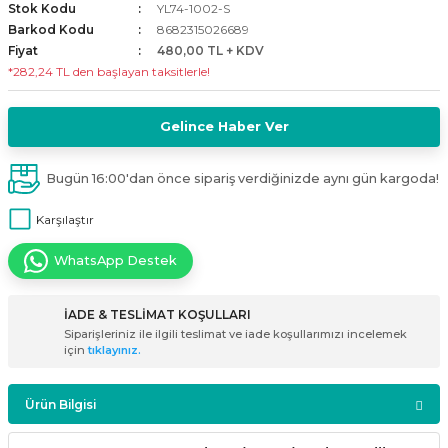
Stok Kodu
YL74-1002-S
i
ldaklar
Vavien Anahtarlar
Led Etanj Armatür
Audio Şifreli Şifresiz Zil Butonları
Barkod Kodu
8682315026689
Fiyat
480,00 TL + KDV
*282,24 TL den başlayan taksitlerle!
Serileri
Lineer Aydınlatma Armatürleri
Audio Tek Butonlu Zil Panelleri
eri
ed
Magnetic Armatürler
Audio Villa Görüntülü Sistemler
Gelince Haber Ver
ikler
Ray Spot Armatürler
Audio Yan Sıra Butonlu Zil Panelleri
Bugün 16:00'dan önce sipariş verdiğinizde aynı gün kargoda!
Karşılaştır
izler
oseller
Sensörlü Armatürler
Diafon Sistemi Aksesuarları
WhatsApp Destek
rler
Tezgah Altı Armatürler
Santral - Güç Kaynağı
İADE & TESLİMAT KOŞULLARI
edli
Wallwasher Armatürler
Villa Setler
Siparişleriniz ile ilgili teslimat ve iade koşullarımızı incelemek
için
tıklayınız.
Yardımcı Ürünler
Ürün Bilgisi