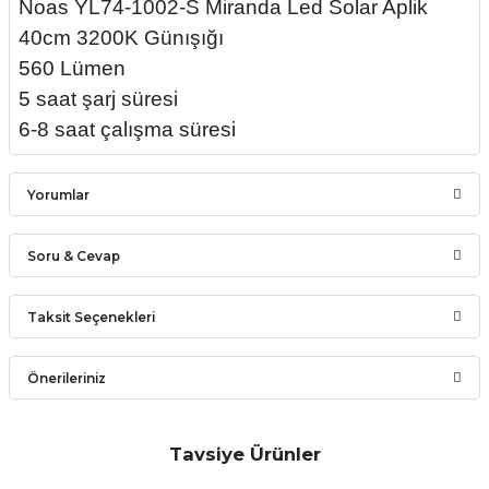
Noas YL74-1002-S Miranda Led Solar Aplik
40cm 3200K Günışığı
560 Lümen
5 saat şarj süresi
6-8 saat çalışma süresi
Yorumlar
Soru & Cevap
Bu ürüne ilk yorumu siz yapın!
Taksit Seçenekleri
Ürün hakkında henüz soru sorulmamış.
Yorum Yaz
Önerileriniz
Soru Sor
Bu ürünün fiyat bilgisi, resim, ürün açıklamalarında ve diğer
konularda yetersiz gördüğünüz noktaları öneri formunu
Tavsiye Ürünler
kullanarak tarafımıza iletebilirsiniz.
YCL Yücel