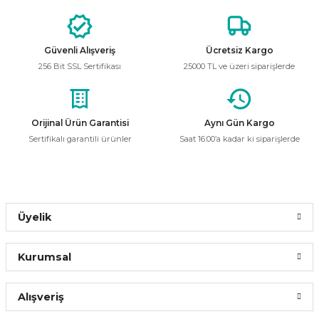
%62
Görüş ve önerileriniz için teşekkür ederiz.
YCL Yücel 50W Solar Aplik Pır Sensörlü
Ürün resmi kalitesiz, bozuk veya görüntülenemiyor.
Güvenli Alışveriş
Ücretsiz Kargo
Ürün açıklamasında eksik bilgiler bulunuyor.
2.202,01 ₺
256 Bit SSL Sertifikası
25000 TL ve üzeri siparişlerde
836,76 ₺
Ürün bilgilerinde hatalar bulunuyor.
Ürün fiyatı diğer sitelerden daha pahalı.
Bu ürüne benzer farklı alternatifler olmalı.
Orijinal Ürün Garantisi
Aynı Gün Kargo
Sepete Ekle
Sertifikalı garantili ürünler
Saat 16:00’a kadar ki siparişlerde
Helios
%56
Helios HS 4010 15W Duvar Solar Aplik Beyaz Işık
Gönder
Üyelik
330,00 ₺
145,20 ₺
Kurumsal
Sepete Ekle
Alışveriş
CATA
%56