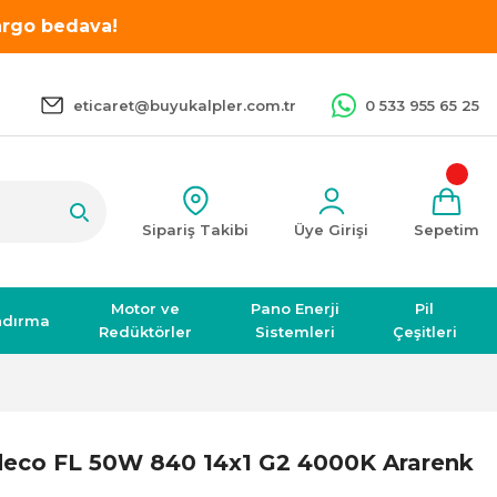
kargo bedava!
eticaret@buyukalpler.com.tr
0 533 955 65 25
Sipariş Takibi
Üye Girişi
Sepetim
Motor ve
Pano Enerji
Pil
ndırma
Redüktörler
Sistemleri
Çeşitleri
eco FL 50W 840 14x1 G2 4000K Ararenk