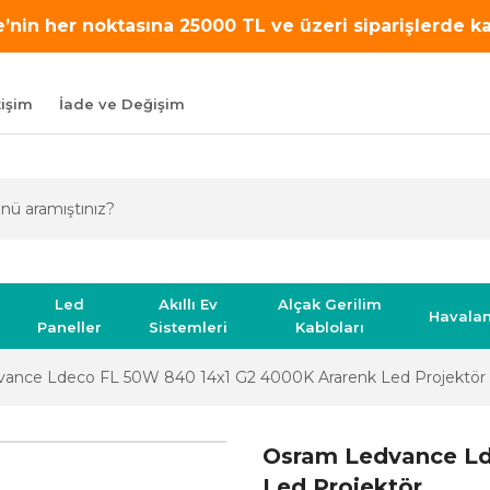
’nin her noktasına 25000 TL ve üzeri siparişlerde 
tişim
İade ve Değişim
Led
Akıllı Ev
Alçak Gerilim
Havala
Paneller
Sistemleri
Kabloları
ance Ldeco FL 50W 840 14x1 G2 4000K Ararenk Led Projektör
Osram Ledvance Ld
Led Projektör