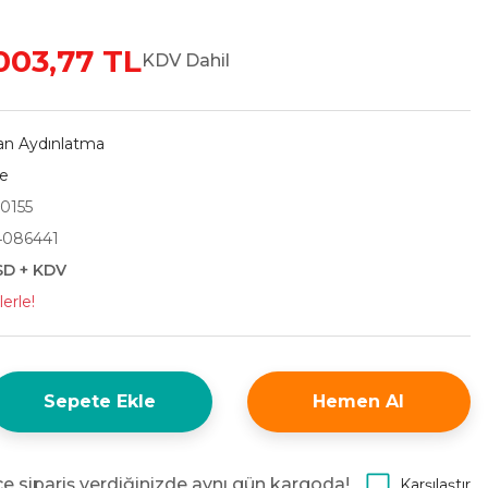
.003,77 TL
KDV Dahil
an Aydınlatma
e
0155
4086441
SD + KDV
erle!
Sepete Ekle
Hemen Al
e sipariş verdiğinizde aynı gün kargoda!
Karşılaştır