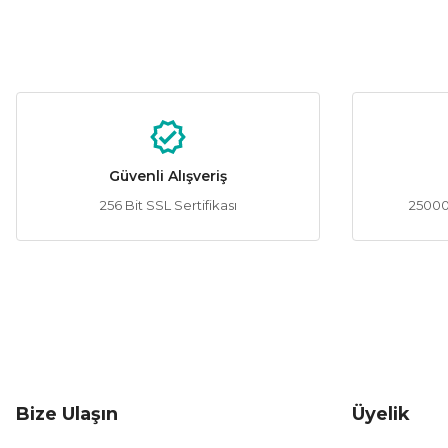
Bu ürünün fiyat bilgisi, resim, ürün açıklamalarında ve diğer konular
Görüş ve önerileriniz için teşekkür ederiz.
Ürün resmi kalitesiz, bozuk veya görüntülenemiyor.
Ürün açıklamasında eksik bilgiler bulunuyor.
Ürün bilgilerinde hatalar bulunuyor.
Güvenli Alışveriş
Ürün fiyatı diğer sitelerden daha pahalı.
256 Bit SSL Sertifikası
25000 
Bu ürüne benzer farklı alternatifler olmalı.
Bize Ulaşın
Üyelik