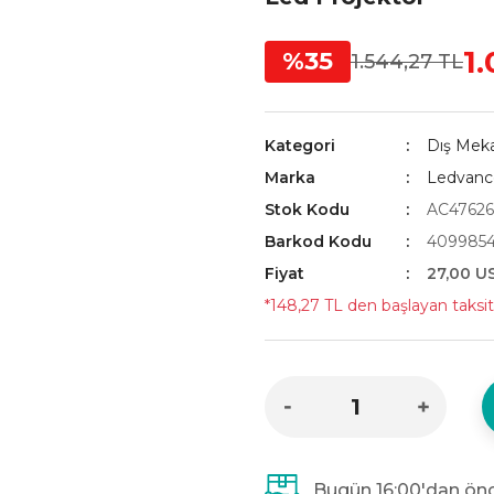
1
%35
1.544,27 TL
Kategori
Dış Mek
Marka
Ledvanc
Stok Kodu
AC47626
Barkod Kodu
409985
Fiyat
27,00 U
*148,27 TL den başlayan taksitl
Bugün 16:00'dan önc