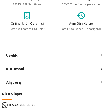
Ürün açıklamasında eksik bilgiler bulunuyor.
50,39 ₺
256 Bit SSL Sertifikası
25000 TL ve üzeri siparişlerde
21,16 ₺
Ürün bilgilerinde hatalar bulunuyor.
Ürün fiyatı diğer sitelerden daha pahalı.
Bu ürüne benzer farklı alternatifler olmalı.
Orijinal Ürün Garantisi
Aynı Gün Kargo
Sepete Ekle
Sertifikalı garantili ürünler
Saat 16:00’a kadar ki siparişlerde
Öznur Kablo
%58
Öznur 1.5mm2 Mavi NYA Kablo
Gönder
Üyelik
31,01 ₺
13,02 ₺
Kurumsal
Sepete Ekle
Alışveriş
Bize Ulaşın
0 533 955 65 25