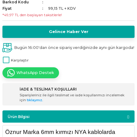
Barkod Kodu
i
ldaklar
Vavien Anahtarlar
Led Etanj Armatür
Audio Şifreli Şifresiz Zil Butonları
Fiyat
99,15 TL + KDV
*49,97 TL den başlayan taksitlerle!
Serileri
Lineer Aydınlatma Armatürleri
Audio Tek Butonlu Zil Panelleri
Gelince Haber Ver
eri
ed
Magnetic Armatürler
Audio Villa Görüntülü Sistemler
Bugün 16:00'dan önce sipariş verdiğinizde aynı gün kargoda!
ikler
Ray Spot Armatürler
Audio Yan Sıra Butonlu Zil Panelleri
Karşılaştır
izler
oseller
Sensörlü Armatürler
Diafon Sistemi Aksesuarları
WhatsApp Destek
rler
Tezgah Altı Armatürler
Santral - Güç Kaynağı
İADE & TESLİMAT KOŞULLARI
Siparişleriniz ile ilgili teslimat ve iade koşullarımızı incelemek
edli
Wallwasher Armatürler
Villa Setler
için
tıklayınız.
Yardımcı Ürünler
Ürün Bilgisi
Öznur Marka 6mm kırmızı NYA kablolarda