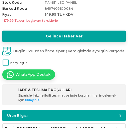
Stok Kodu
PAMİR LED PANEL
i
ldaklar
Vavien Anahtarlar
Led Etanj Armatür
Audio Şifreli Şifresiz Zil Butonları
Barkod Kodu
8697409100084
Fiyat
149,99 TL + KDV
*179,99 TL den başlayan taksitlerle!
Serileri
Lineer Aydınlatma Armatürleri
Audio Tek Butonlu Zil Panelleri
eri
ed
Magnetic Armatürler
Audio Villa Görüntülü Sistemler
Gelince Haber Ver
ikler
Ray Spot Armatürler
Audio Yan Sıra Butonlu Zil Panelleri
Bugün 16:00'dan önce sipariş verdiğinizde aynı gün kargoda!
Karşılaştır
izler
oseller
Sensörlü Armatürler
Diafon Sistemi Aksesuarları
WhatsApp Destek
rler
Tezgah Altı Armatürler
Santral - Güç Kaynağı
İADE & TESLİMAT KOŞULLARI
edli
Wallwasher Armatürler
Villa Setler
Siparişleriniz ile ilgili teslimat ve iade koşullarımızı incelemek
için
tıklayınız.
Yardımcı Ürünler
Ürün Bilgisi