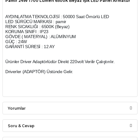
Pamir 24W 1700 Lümen 6500K Beyaz Işık LED Panel Armatür
AYDINLATMA TEKNOLOJİSİ : 50000 Saat Ömürlü LED
LED SÜRÜCÜ MARKASI : pamir
RENK SICAKLIĞI : 6500K (Beyaz)
KORUMA SINIFI : IP23
GÖVDE ( MATERYAL) : ALÜMİNYUM
GÜÇ : 24W
GARANTİ SÜRESİ : 12 AY
Ürünler Driver Adaptörlüdür Direkt 220volt Verilir Çalıştırılır.
Driverler (ADAPTÖR) Üstünde Gelir.
Yorumlar
Soru & Cevap
Bu ürüne ilk yorumu siz yapın!