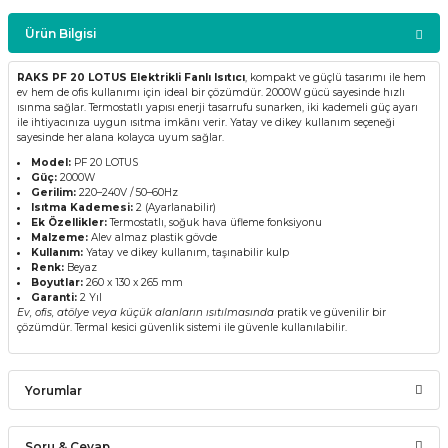
Ürün Bilgisi
RAKS PF 20 LOTUS Elektrikli Fanlı Isıtıcı
, kompakt ve güçlü tasarımı ile hem
ev hem de ofis kullanımı için ideal bir çözümdür. 2000W gücü sayesinde hızlı
ısınma sağlar. Termostatlı yapısı enerji tasarrufu sunarken, iki kademeli güç ayarı
ile ihtiyacınıza uygun ısıtma imkânı verir. Yatay ve dikey kullanım seçeneği
sayesinde her alana kolayca uyum sağlar.
Model:
PF 20 LOTUS
Güç:
2000W
Gerilim:
220–240V / 50–60Hz
Isıtma Kademesi:
2 (Ayarlanabilir)
Ek Özellikler:
Termostatlı, soğuk hava üfleme fonksiyonu
Malzeme:
Alev almaz plastik gövde
Kullanım:
Yatay ve dikey kullanım, taşınabilir kulp
Renk:
Beyaz
Boyutlar:
260 x 130 x 265 mm
Garanti:
2 Yıl
Ev, ofis, atölye veya küçük alanların ısıtılmasında
pratik ve güvenilir bir
çözümdür. Termal kesici güvenlik sistemi ile güvenle kullanılabilir.
Yorumlar
Soru & Cevap