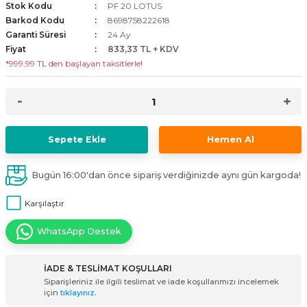
Stok Kodu
PF 20 LOTUS
i
ldaklar
Vavien Anahtarlar
Led Etanj Armatür
Audio Şifreli Şifresiz Zil Butonları
Barkod Kodu
8698758222618
Garanti Süresi
24 Ay
Fiyat
833,33 TL + KDV
Serileri
Lineer Aydınlatma Armatürleri
Audio Tek Butonlu Zil Panelleri
*999,99 TL den başlayan taksitlerle!
eri
ed
Magnetic Armatürler
Audio Villa Görüntülü Sistemler
ikler
Ray Spot Armatürler
Audio Yan Sıra Butonlu Zil Panelleri
Sepete Ekle
Hemen Al
izler
oseller
Sensörlü Armatürler
Diafon Sistemi Aksesuarları
Bugün 16:00'dan önce sipariş verdiğinizde aynı gün kargoda!
rler
Tezgah Altı Armatürler
Santral - Güç Kaynağı
Karşılaştır
edli
Wallwasher Armatürler
Villa Setler
WhatsApp Destek
Yardımcı Ürünler
İADE & TESLİMAT KOŞULLARI
Siparişleriniz ile ilgili teslimat ve iade koşullarımızı incelemek
için
tıklayınız.