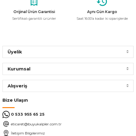
Cata CT-6060 2000W Plazma Radyan Isıtıcı Kumandalı
Orijinal Ürün Garantisi
Aynı Gün Kargo
Gönder
Sertifikalı garantili ürünler
Saat 16:00’a kadar ki siparişlerde
12.000,00 ₺
5.232,00 ₺
Sepete Ekle
Üyelik
Raks
Kurumsal
Raks PF 20 STX 2000 Watt Siyah Fanlı Isıtıcı
Alışveriş
949,99 ₺
Bize Ulaşın
0 533 955 65 25
ÜRÜN TÜKENMİŞTİR.
eticaret@buyukalpler.com.tr
İletişim Bilgilerimiz