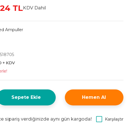
,24 TL
KDV Dahil
ed Ampuller
518705
D + KDV
rle!
Sepete Ekle
Hemen Al
e sipariş verdiğinizde aynı gün kargoda!
Karşılaştır