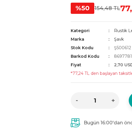
77
%50
154,48 TL
Kategori
Rustik L
Marka
Şavk
Stok Kodu
Ş500612
Barkod Kodu
8697781
Fiyat
2,70 US
*77,24 TL den başlayan taksitle
Bugün 16:00'dan önc