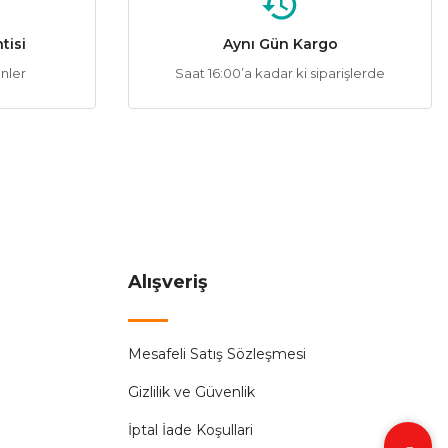
ENMİŞTİR.
tisi
Aynı Gün Kargo
ünler
Saat 16:00’a kadar ki siparişlerde
Rustik Led Ampul
Alışveriş
Mesafeli Satış Sözleşmesi
Rustik Ampul
Gizlilik ve Güvenlik
İptal İade Koşullari