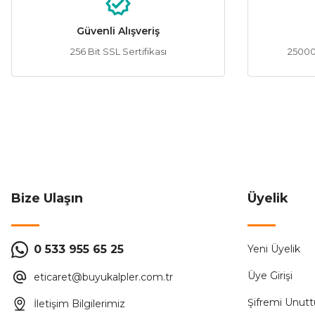
Sepete Ekle
Güvenli Alışveriş
256 Bit SSL Sertifikası
25000 
CATA
Cata CT-4288 4W 400 Lümen 2700K Günışığı Edison Rust
37,67 ₺
86,40 ₺
ÜRÜN TÜKENMİŞTİR.
Bize Ulaşın
Üyelik
Şavk
0 533 955 65 25
Yeni Üyelik
Şavk Ş500580 4W E27 Duylu Balköpüğü T45 Filamanlı Rus
Üye Girişi
eticaret@buyukalpler.com.tr
114,43 ₺
228,86 ₺
Şifremi Unut
İletişim Bilgilerimiz