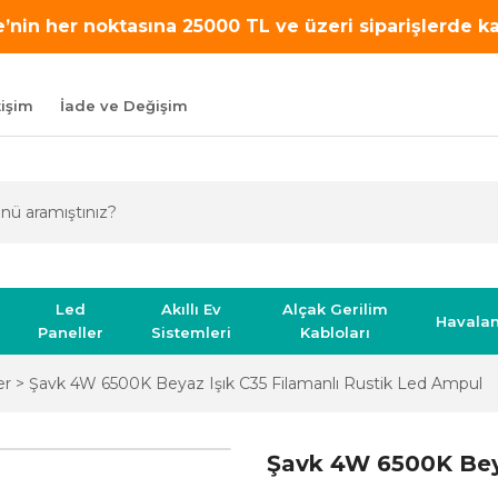
’nin her noktasına 25000 TL ve üzeri siparişlerde 
tişim
İade ve Değişim
Led
Akıllı Ev
Alçak Gerilim
Havala
Paneller
Sistemleri
Kabloları
er
Şavk 4W 6500K Beyaz Işık C35 Filamanlı Rustik Led Ampul
Şavk 4W 6500K Beya