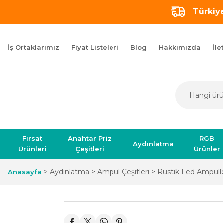
Türkiye
İş Ortaklarımız
Fiyat Listeleri
Blog
Hakkımızda
İle
Fırsat
Anahtar Priz
RGB
Aydınlatma
Ürünleri
Çeşitleri
Ürünler
Aydınlatma
Ampul Çeşitleri
Rustik Led Ampull
Anasayfa