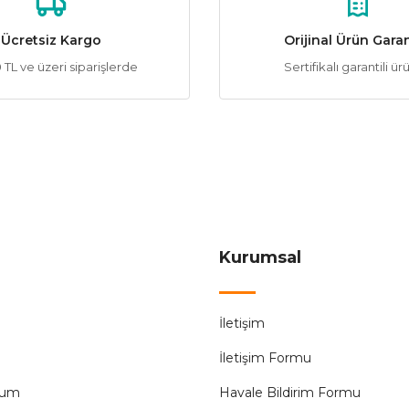
ÜRÜN TÜK
Ücretsiz Kargo
Orijinal Ürün Garan
TL ve üzeri siparişlerde
Sertifikalı garantili ür
Gönder
Ledera
%56
ik Led Ampul
Ledera EA-3207 4W 3000K 360 Lümen 
20,33 ₺
ÜRÜN TÜKENMİŞTİR.
Kurumsal
Sunlight
%50
İletişim
tik Led Ampul
Sunlight G95 4W 6500K Beyaz Işık Led 
İletişim Formu
50,84 ₺
tum
Havale Bildirim Formu