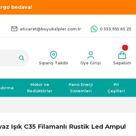
kargo bedava!
eticaret@buyukalpler.com.tr
0 533 955 65 25
Sipariş Takibi
Üye Girişi
Sepetim
Motor ve
Pano Enerji
Pil
ndırma
Redüktörler
Sistemleri
Çeşitleri
z Işık C35 Filamanlı Rustik Led Ampul