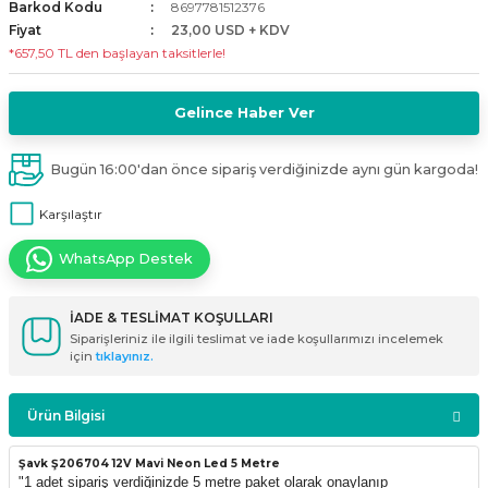
Barkod Kodu
8697781512376
i
ldaklar
Vavien Anahtarlar
Led Etanj Armatür
Audio Şifreli Şifresiz Zil Butonları
Fiyat
23,00 USD + KDV
*657,50 TL den başlayan taksitlerle!
Serileri
Lineer Aydınlatma Armatürleri
Audio Tek Butonlu Zil Panelleri
Gelince Haber Ver
eri
ed
Magnetic Armatürler
Audio Villa Görüntülü Sistemler
Bugün 16:00'dan önce sipariş verdiğinizde aynı gün kargoda!
ikler
Ray Spot Armatürler
Audio Yan Sıra Butonlu Zil Panelleri
Karşılaştır
izler
oseller
Sensörlü Armatürler
Diafon Sistemi Aksesuarları
WhatsApp Destek
rler
Tezgah Altı Armatürler
Santral - Güç Kaynağı
İADE & TESLİMAT KOŞULLARI
Siparişleriniz ile ilgili teslimat ve iade koşullarımızı incelemek
edli
Wallwasher Armatürler
Villa Setler
için
tıklayınız.
Yardımcı Ürünler
Ürün Bilgisi
Şavk Ş206704 12V Mavi Neon Led 5 Metre
"1 adet sipariş verdiğinizde 5 metre paket olarak onaylanıp