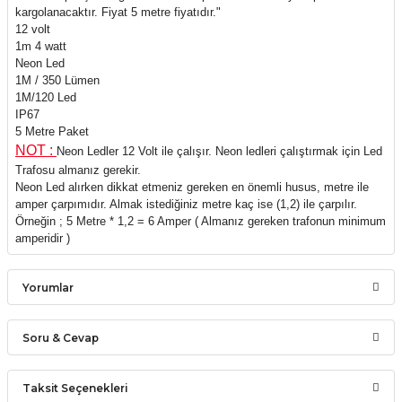
kargolanacaktır. Fiyat 5 metre fiyatıdır."
12 volt
1m 4 watt
Neon Led
1M / 350 Lümen
1M/120 Led
IP67
5 Metre Paket
NOT :
Neon Ledler 12 Volt ile çalışır. Neon ledleri çalıştırmak için Led
Trafosu almanız gerekir.
Neon Led alırken dikkat etmeniz gereken en önemli husus, metre ile
amper çarpımıdır. Almak istediğiniz metre kaç ise (1,2) ile çarpılır.
Örneğin ; 5 Metre * 1,2 = 6 Amper ( Almanız gereken trafonun minimum
amperidir )
Yorumlar
Soru & Cevap
Bu ürüne ilk yorumu siz yapın!
Taksit Seçenekleri