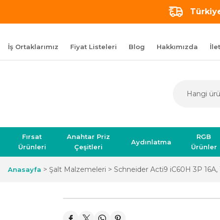
Türkiye
İş Ortaklarımız
Fiyat Listeleri
Blog
Hakkımızda
İle
Fırsat
Anahtar Priz
RGB
Aydınlatma
Ürünleri
Çeşitleri
Ürünler
Şalt Malzemeleri
Schneider Acti9 iC60H 3P 16A,
Anasayfa