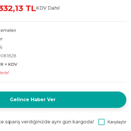
.332,13 TL
KDV Dahil
zemeleri
er
6
0081828
UR + KDV
erle!
Gelince Haber Ver
e sipariş verdiğinizde aynı gün kargoda!
Karşılaştır