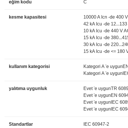
eğim kodu
C
kesme kapasitesi
10000 A Icn -de 400 
42 kA Icu -de 12...1
10 kA Icu -de 440 V 
15 kA Icu -de 380...
30 kA Icu -de 220...
15 kA Icu -de <= 180
kullanım kategorisi
Kategori A 'e uygunE
Kategori A 'e uygunI
yalıtıma uygunluk
Evet 'e uygunTR 608
Evet 'e uygunEN 609
Evet 'e uygunIEC 608
Evet 'e uygunIEC 609
Standartlar
IEC 60947-2