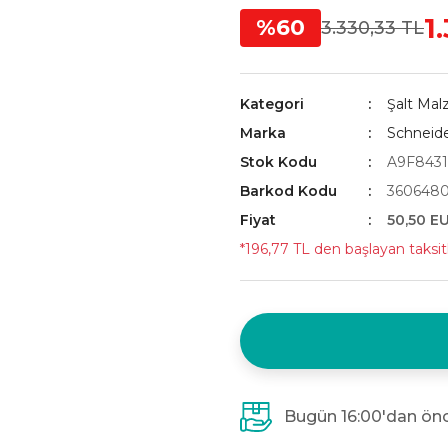
1
%60
3.330,33 TL
Kategori
Şalt Mal
Marka
Schneid
Stok Kodu
A9F8431
Barkod Kodu
360648
Fiyat
50,50 E
*196,77 TL den başlayan taksitl
Bugün 16:00'dan önc