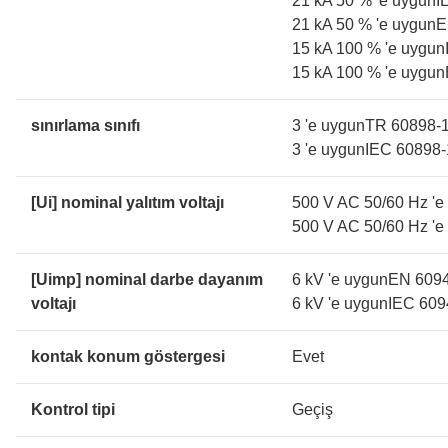
21 kA 50 % 'e uygunI
21 kA 50 % 'e uygunE
15 kA 100 % 'e uygun
15 kA 100 % 'e uygun
sınırlama sınıfı
3 'e uygunTR 60898-
3 'e uygunIEC 60898-
[Ui] nominal yalıtım voltajı
500 V AC 50/60 Hz '
500 V AC 50/60 Hz '
[Uimp] nominal darbe dayanım
6 kV 'e uygunEN 609
voltajı
6 kV 'e uygunIEC 609
kontak konum göstergesi
Evet
Kontrol tipi
Geçiş