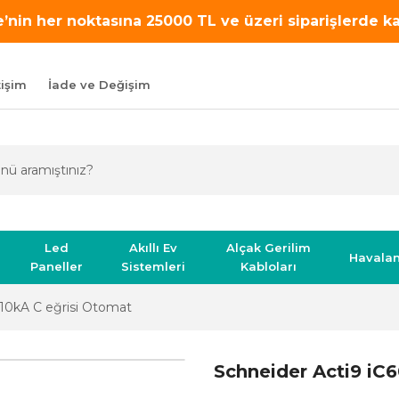
’nin her noktasına 25000 TL ve üzeri siparişlerde 
tişim
İade ve Değişim
Led
Akıllı Ev
Alçak Gerilim
Havala
Paneller
Sistemleri
Kabloları
 10kA C eğrisi Otomat
Schneider Acti9 iC