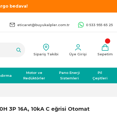
kargo bedava!
eticaret@buyukalpler.com.tr
0 533 955 65 25
Sipariş Takibi
Üye Girişi
Sepetim
Motor ve
Pano Enerji
Pil
ndırma
Redüktörler
Sistemleri
Çeşitleri
60H 3P 16A, 10kA C eğrisi Otomat