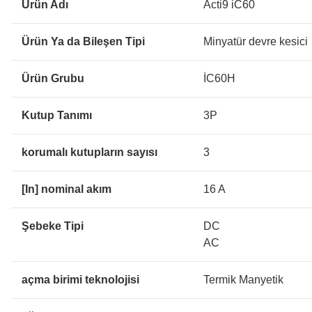
Ürün Adı
Acti9 iC60
Ürün Ya da Bileşen Tipi
Minyatür devre kesici
Ürün Grubu
İC60H
Kutup Tanımı
3P
korumalı kutupların sayısı
3
[In] nominal akım
16 A
Şebeke Tipi
DC
AC
açma birimi teknolojisi
Termik Manyetik