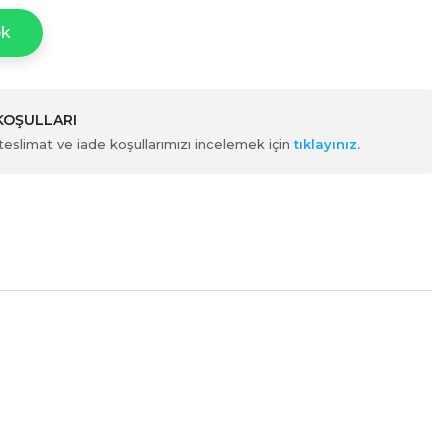
ek
 KOŞULLARI
ili teslimat ve iade koşullarımızı incelemek için
tıklayınız.