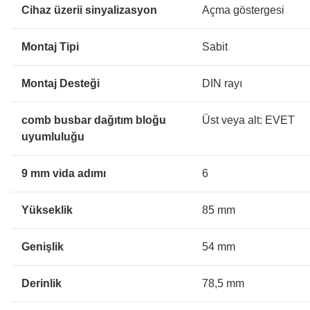
Cihaz üzerii sinyalizasyon
Açma göstergesi
Montaj Tipi
Sabit
Montaj Desteği
DIN rayı
comb busbar dağıtım bloğu
Üst veya alt: EVET
uyumluluğu
9 mm vida adımı
6
Yükseklik
85 mm
Genişlik
54 mm
Derinlik
78,5 mm