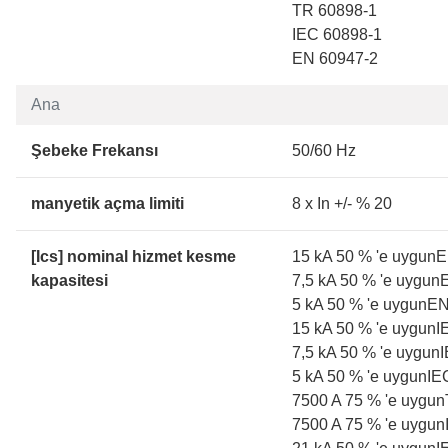
TR 60898-1
IEC 60898-1
EN 60947-2
Ana
Şebeke Frekansı
50/60 Hz
manyetik açma limiti
8 x In +/- % 20
[Ics] nominal hizmet kesme
15 kA 50 % 'e uygunE
kapasitesi
7,5 kA 50 % 'e uygun
5 kA 50 % 'e uygunEN
15 kA 50 % 'e uygunI
7,5 kA 50 % 'e uygun
5 kA 50 % 'e uygunIE
7500 A 75 % 'e uygun
7500 A 75 % 'e uygun