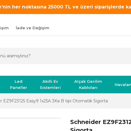
’nin her noktasına 25000 TL ve üzeri siparişlerde 
tişim
İade ve Değişim
Led
Akıllı Ev
Alçak Gerilim
Havala
Paneller
Sistemleri
Kabloları
r EZ9F23125 Easy9 1x25A 3Ka B tipi Otomatik Sigorta
Schneider EZ9F2312
Sigorta