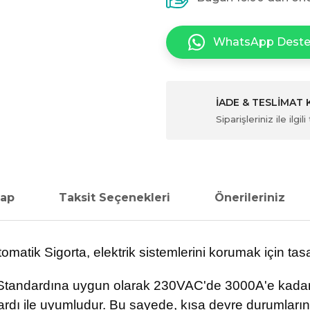
WhatsApp Dest
İADE & TESLİMAT
Siparişleriniz ile ilg
vap
Taksit Seçenekleri
Önerileriniz
atik Sigorta, elektrik sistemlerini korumak için tasarl
Standardına uygun olarak 230VAC'de 3000A'e kadar
rdı ile uyumludur. Bu sayede, kısa devre durumların