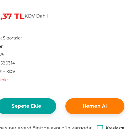
,37 TL
KDV Dahil
 Sigortalar
er
25
580314
R + KDV
erle!
Sepete Ekle
Hemen Al
e sipariş verdiğinizde aynı gün kargoda!
Karşılaştır