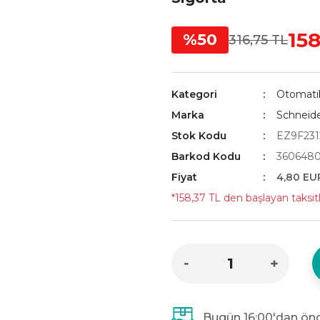
158
%50
316,75 TL
Kategori
Otomatik
Marka
Schneid
Stok Kodu
EZ9F231
Barkod Kodu
3606480
Fiyat
4,80 EU
*158,37 TL den başlayan taksitl
Bugün 16:00'dan önc