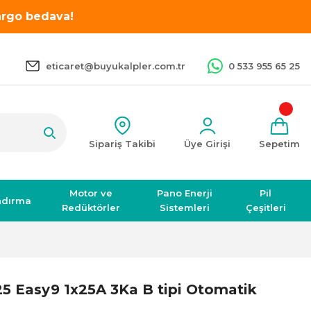
kargo bedava!
eticaret@buyukalpler.com.tr
0 533 955 65 25
Sipariş Takibi
Üye Girişi
Sepetim
Motor ve
Pano Enerji
Pil
ndırma
Redüktörler
Sistemleri
Çeşitleri
5 Easy9 1x25A 3Ka B tipi Otomatik