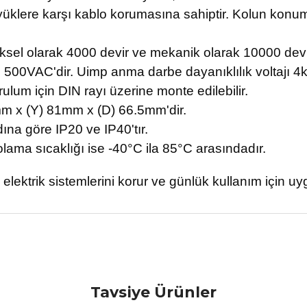
 yüklere karşı kablo korumasına sahiptir. Kolun kon
riksel olarak 4000 devir ve mekanik olarak 10000 devi
 500VAC'dir. Uimp anma darbe dayanıklılık voltajı 4k
lum için DIN rayı üzerine monte edilebilir.
8mm x (Y) 81mm x (D) 66.5mm'dir.
na göre IP20 ve IP40'tır.
lama sıcaklığı ise -40°C ila 85°C arasındadır.
 elektrik sistemlerini korur ve günlük kullanım için uy
da yetersiz gördüğünüz noktaları öneri formunu kullanarak tarafımıza ile
Ürün hakkında henüz soru sorulmamış.
Bu ürüne ilk yorumu siz yapın!
Tavsiye Ürünler