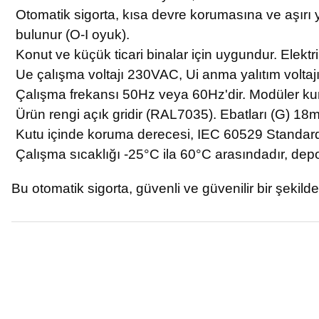
Otomatik sigorta, kısa devre korumasına ve aşırı
bulunur (O-I oyuk).
Konut ve küçük ticari binalar için uygundur. Elekt
Ue çalışma voltajı 230VAC, Ui anma yalıtım voltajı
Çalışma frekansı 50Hz veya 60Hz'dir. Modüler kuru
Ürün rengi açık gridir (RAL7035). Ebatları (G) 1
Kutu içinde koruma derecesi, IEC 60529 Standardı
Çalışma sıcaklığı -25°C ila 60°C arasındadır, depo
Bu otomatik sigorta, güvenli ve güvenilir bir şekilde
Bu ürünün fiyat bilgisi, resim, ürün açıklamalarında ve diğer konular
Görüş ve önerileriniz için teşekkür ederiz.
Ürün resmi kalitesiz, bozuk veya görüntülenemiyor.