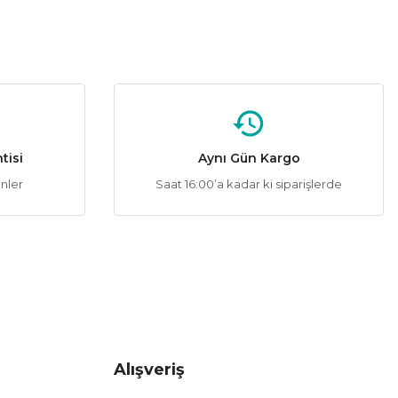
%50
tik Sigorta
tisi
Aynı Gün Kargo
ünler
Saat 16:00’a kadar ki siparişlerde
%50
atik Sigorta
Alışveriş