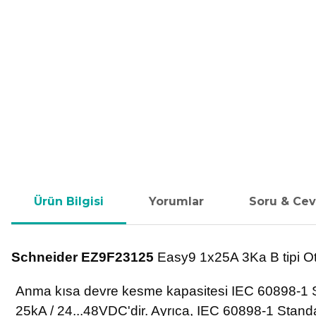
Ürün Bilgisi
Yorumlar
Soru & Ce
Schneider EZ9F23125
Easy9 1x25A 3Ka B tipi Otom
Anma kısa devre kesme kapasitesi IEC 60898-1 
25kA / 24...48VDC'dir. Ayrıca, IEC 60898-1 Standa