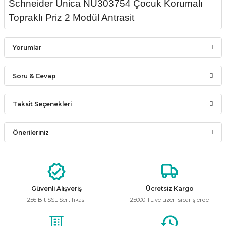
Schneider Unica NU303754 Çocuk Korumalı
Topraklı Priz 2 Modül Antrasit
Yorumlar
Soru & Cevap
Bu ürüne ilk yorumu siz yapın!
Taksit Seçenekleri
Ürün hakkında henüz soru sorulmamış.
Yorum Yaz
Önerileriniz
Soru Sor
Bu ürünün fiyat bilgisi, resim, ürün açıklamalarında ve diğer
konularda yetersiz gördüğünüz noktaları öneri formunu
kullanarak tarafımıza iletebilirsiniz.
Görüş ve önerileriniz için teşekkür ederiz.
Güvenli Alışveriş
Ücretsiz Kargo
256 Bit SSL Sertifikası
25000 TL ve üzeri siparişlerde
Ürün resmi kalitesiz, bozuk veya görüntülenemiyor.
Ürün açıklamasında eksik bilgiler bulunuyor.