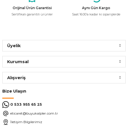
Ürün bilgilerinde hatalar bulunuyor.
Orijinal Ürün Garantisi
Aynı Gün Kargo
Sertifikalı garantili ürünler
Saat 16:00’a kadar ki siparişlerde
Ürün fiyatı diğer sitelerden daha pahalı.
Bu ürüne benzer farklı alternatifler olmalı.
Üyelik
Gönder
Kurumsal
Alışveriş
Bize Ulaşın
0 533 955 65 25
eticaret@buyukalpler.com.tr
İletişim Bilgilerimiz