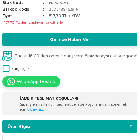
Stok Kodu
NU303754
i
ldaklar
Vavien Anahtarlar
Led Etanj Armatür
Audio Şifreli Şifresiz Zil Butonları
Barkod Kodu
3606489453916
Fiyat
517,70 TL + KDV
*167,73 TL den başlayan taksitlerle!
Serileri
Lineer Aydınlatma Armatürleri
Audio Tek Butonlu Zil Panelleri
eri
ed
Magnetic Armatürler
Audio Villa Görüntülü Sistemler
Gelince Haber Ver
ikler
Ray Spot Armatürler
Audio Yan Sıra Butonlu Zil Panelleri
Bugün 16:00'dan önce sipariş verdiğinizde aynı gün kargoda!
Karşılaştır
izler
oseller
Sensörlü Armatürler
Diafon Sistemi Aksesuarları
WhatsApp Destek
rler
Tezgah Altı Armatürler
Santral - Güç Kaynağı
İADE & TESLİMAT KOŞULLARI
edli
Wallwasher Armatürler
Villa Setler
Siparişleriniz ile ilgili teslimat ve iade koşullarımızı incelemek
için
tıklayınız.
Yardımcı Ürünler
Ürün Bilgisi