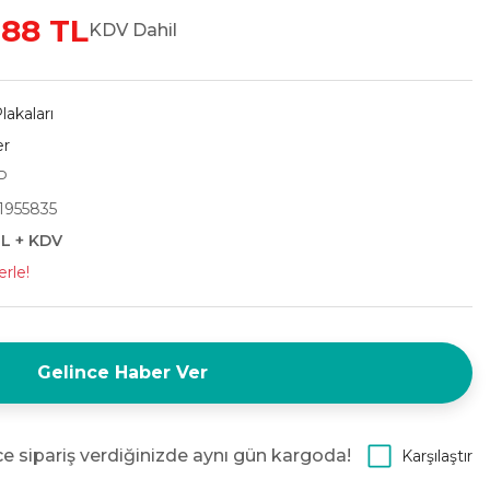
,88 TL
KDV Dahil
lakaları
er
P
1955835
TL + KDV
erle!
Gelince Haber Ver
e sipariş verdiğinizde aynı gün kargoda!
Karşılaştır