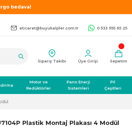
kargo bedava!
eticaret@buyukalpler.com.tr
0 533 955 65 25
Sipariş Takibi
Üye Girişi
Sepetim
Motor ve
Pano Enerji
Pil
ndırma
Redüktörler
Sistemleri
Çeşitleri
odül
7104P Plastik Montaj Plakası 4 Modül