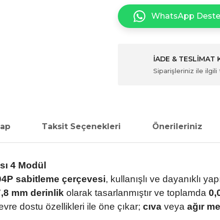
WhatsApp Dest
İADE & TESLİMAT
Siparişleriniz ile ilg
vap
Taksit Seçenekleri
Önerileriniz
sı 4 Modül
4P sabitleme çerçevesi
, kullanışlı ve dayanıklı ya
7,8 mm derinlik
olarak tasarlanmıştır ve toplamda
0,
evre dostu özellikleri ile öne çıkar;
cıva
veya
ağır me