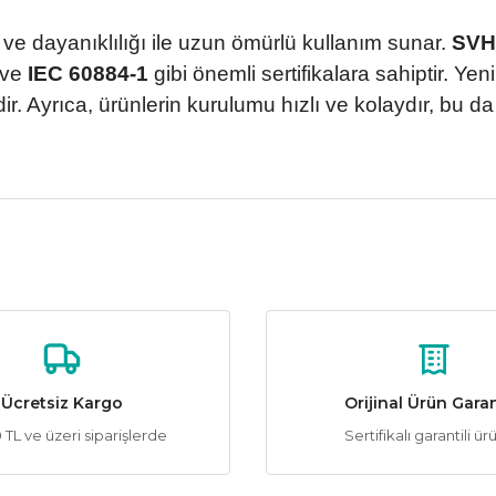
 ve dayanıklılığı ile uzun ömürlü kullanım sunar.
SVH
ve
IEC 60884-1
gibi önemli sertifikalara sahiptir. Ye
dir. Ayrıca, ürünlerin kurulumu hızlı ve kolaydır, bu d
da yetersiz gördüğünüz noktaları öneri formunu kullanarak tarafımıza ile
Ürün hakkında henüz soru sorulmamış.
Bu ürüne ilk yorumu siz yapın!
Yorum Yaz
Soru Sor
Ücretsiz Kargo
Orijinal Ürün Garan
TL ve üzeri siparişlerde
Sertifikalı garantili ür