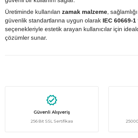
güvenli bir kullanım sağlar.
Üretiminde kullanılan
zamak malzeme
, sağlamlığı
güvenlik standartlarına uygun olarak
IEC 60669-1
seçenekleriyle estetik arayan kullanıcılar için ideal
çözümler sunar.
Bu ürünün fiyat bilgisi, resim, ürün açıklamalarında ve diğer konular
Görüş ve önerileriniz için teşekkür ederiz.
Ürün resmi kalitesiz, bozuk veya görüntülenemiyor.
Ürün açıklamasında eksik bilgiler bulunuyor.
Ürün bilgilerinde hatalar bulunuyor.
Güvenli Alışveriş
Ürün fiyatı diğer sitelerden daha pahalı.
256 Bit SSL Sertifikası
25000 
Bu ürüne benzer farklı alternatifler olmalı.