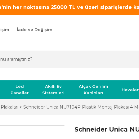
’nin her noktasına 25000 TL ve üzeri siparişlerde 
tişim
İade ve Değişim
Led
Akıllı Ev
Alçak Gerilim
Havala
Paneller
Sistemleri
Kabloları
Plakaları
Schneider Unica NU7104P Plastik Montaj Plakası 4 M
Schneider Unica NU