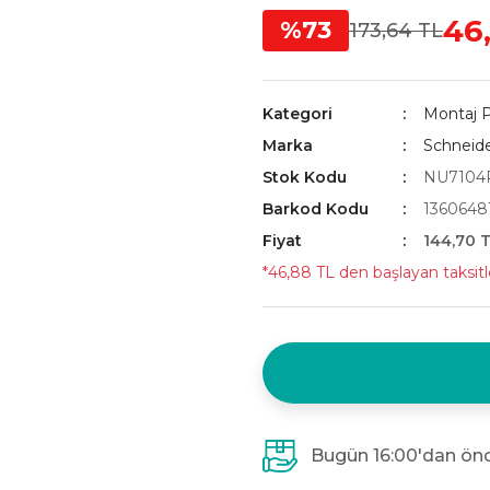
46
%73
173,64 TL
Kategori
Montaj P
Marka
Schneid
Stok Kodu
NU7104
Barkod Kodu
1360648
Fiyat
144,70 
*46,88 TL den başlayan taksitl
Bugün 16:00'dan önc