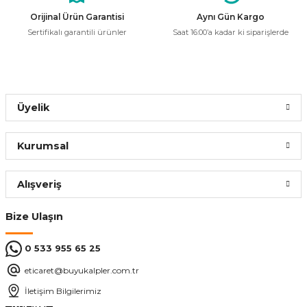
Bu ürüne benzer farklı alternatifler olmalı.
ÜRÜN TÜKENMİŞTİR.
Orijinal Ürün Garantisi
Aynı Gün Kargo
Sertifikalı garantili ürünler
Saat 16:00’a kadar ki siparişlerde
Trimbox
%50
Trimbox GND Parafudr
Gönder
Üyelik
11.468,02 ₺
5.734,01 ₺
Kurumsal
ÜRÜN TÜKENMİŞTİR.
Alışveriş
Trimbox
Bize Ulaşın
Trimbox YM3pr 380 Trifaze Parafudr
0 533 955 65 25
813,56 ₺
eticaret@buyukalpler.com.tr
İletişim Bilgilerimiz