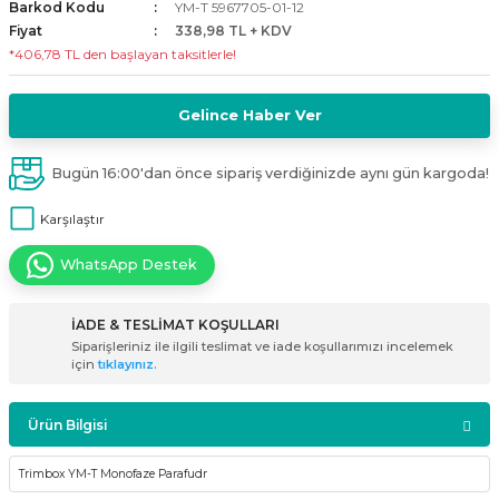
Barkod Kodu
YM-T 5967705-01-12
i
ldaklar
Vavien Anahtarlar
Led Etanj Armatür
Audio Şifreli Şifresiz Zil Butonları
Fiyat
338,98 TL + KDV
*406,78 TL den başlayan taksitlerle!
Serileri
Lineer Aydınlatma Armatürleri
Audio Tek Butonlu Zil Panelleri
Gelince Haber Ver
eri
ed
Magnetic Armatürler
Audio Villa Görüntülü Sistemler
Bugün 16:00'dan önce sipariş verdiğinizde aynı gün kargoda!
ikler
Ray Spot Armatürler
Audio Yan Sıra Butonlu Zil Panelleri
Karşılaştır
izler
oseller
Sensörlü Armatürler
Diafon Sistemi Aksesuarları
WhatsApp Destek
rler
Tezgah Altı Armatürler
Santral - Güç Kaynağı
İADE & TESLİMAT KOŞULLARI
Siparişleriniz ile ilgili teslimat ve iade koşullarımızı incelemek
edli
Wallwasher Armatürler
Villa Setler
için
tıklayınız.
Yardımcı Ürünler
Ürün Bilgisi
Trimbox YM-T Monofaze Parafudr