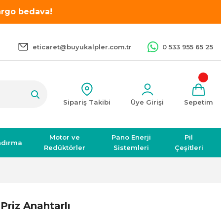
kargo bedava!
eticaret@buyukalpler.com.tr
0 533 955 65 25
Sipariş Takibi
Üye Girişi
Sepetim
Motor ve
Pano Enerji
Pil
ndırma
Redüktörler
Sistemleri
Çeşitleri
Priz Anahtarlı