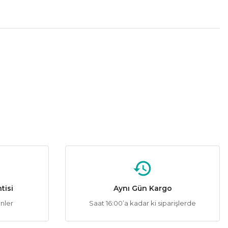
tebilirsiniz.
CATA
%56
CATA CT-9186 Akım Korumalı Tekli Topraklı Priz
209,28 ₺
480,00 ₺
ÜRÜN TÜKENMİŞTİR.
tisi
Aynı Gün Kargo
ünler
Saat 16:00’a kadar ki siparişlerde
Philips