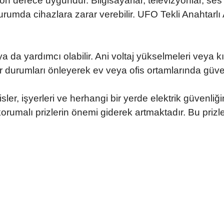
n son derece uygundur. Bilgisayarlar, televizyonlar, se
durumda cihazlara zarar verebilir. UFO Tekli Anahtarlı
a da yardımcı olabilir. Ani voltaj yükselmeleri veya k
tür durumları önleyerek ev veya ofis ortamlarında güvenl
sler, işyerleri ve herhangi bir yerde elektrik güvenliğ
 korumalı prizlerin önemi giderek artmaktadır. Bu prizl