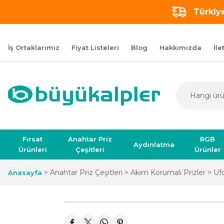
Türkiye
İş Ortaklarımız
Fiyat Listeleri
Blog
Hakkımızda
İle
Fırsat
Anahtar Priz
RGB
Aydınlatma
Ürünleri
Çeşitleri
Ürünler
Anahtar Priz Çeşitleri
Akım Korumalı Prizler
Uf
Anasayfa