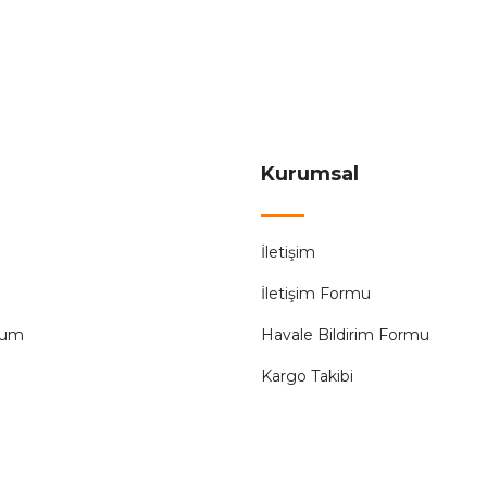
kım Korumalı Grup Priz
Philip Maks 3680W Duvar Tipi 
ÜRÜ
Kurumsal
Fonri
%55
Yeni
İletişim
nri Akıllı Akım Korumalı Priz
Helios HS-4210 Akım Korum
İletişim Formu
566,23 ₺
1.258,29 ₺
900,00
tum
Havale Bildirim Formu
Kargo Takibi
ÜRÜN TÜKENMİŞTİR.
ÜRÜN 