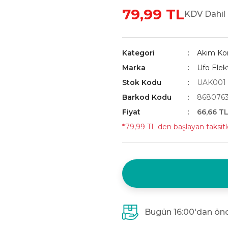
79,99 TL
KDV Dahil
Kategori
Akım Kor
Marka
Ufo Elekt
Stok Kodu
UAK001
Barkod Kodu
868076
Fiyat
66,66 T
*79,99 TL den başlayan taksitl
Bugün 16:00'dan önc