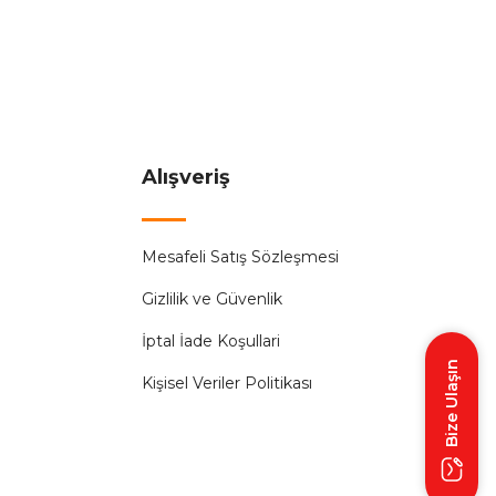
Akım Korumalı Priz (Uydu Cihaz Korumalı)
101,99 ₺
N TÜKENMİŞTİR.
Alışveriş
Helios
%56
Mesafeli Satış Sözleşmesi
alı Priz Dijital Göstergeli 4000W
Gizlilik ve Güvenlik
396,00 ₺
 ₺
İptal İade Koşullari
Bize Ulaşın
Kişisel Veriler Politikası
TÜKENMİŞTİR.