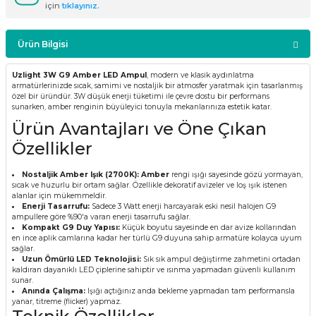
için
tıklayınız.
Ürün Bilgisi
Uzlight 3W G9 Amber LED Ampul
, modern ve klasik aydınlatma
armatürlerinizde sıcak, samimi ve nostaljik bir atmosfer yaratmak için tasarlanmış
özel bir üründür. 3W düşük enerji tüketimi ile çevre dostu bir performans
sunarken, amber renginin büyüleyici tonuyla mekanlarınıza estetik katar.
Ürün Avantajları ve Öne Çıkan
Özellikler
Nostaljik Amber Işık (2700K): Amber
rengi ışığı sayesinde gözü yormayan,
sıcak ve huzurlu bir ortam sağlar. Özellikle dekoratif avizeler ve loş ışık istenen
alanlar için mükemmeldir.
Enerji Tasarrufu:
Sadece 3 Watt enerji harcayarak eski nesil halojen G9
ampullere göre %90'a varan enerji tasarrufu sağlar.
Kompakt G9 Duy Yapısı:
Küçük boyutu sayesinde en dar avize kollarından
en ince aplik camlarına kadar her türlü G9 duyuna sahip armatüre kolayca uyum
sağlar.
Uzun Ömürlü LED Teknolojisi:
Sık sık ampul değiştirme zahmetini ortadan
kaldıran dayanıklı LED çiplerine sahiptir ve ısınma yapmadan güvenli kullanım
sunar.
Anında Çalışma:
Işığı açtığınız anda bekleme yapmadan tam performansla
yanar, titreme (flicker) yapmaz.