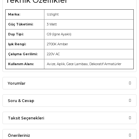
Teknik Özellikler
Marka:
Uzlight
Güç Tüketimi:
3 Watt
Duy Tipi:
G9 (İğne Ayaklı)
Işık Rengi:
2700K Amber
Çalışma Gerilimi:
220V AC
Kullanım Alanı:
Avize, Aplik, Gece Lambası, Dekoratif Armatürler
Yorumlar
Soru & Cevap
Bu ürüne ilk yorumu siz yapın!
Taksit Seçenekleri
Ürün hakkında henüz soru sorulmamış.
Yorum Yaz
Önerileriniz