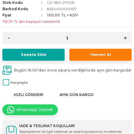
Stok Kodu
UZ-1180-2700K
i
ldaklar
Vavien Anahtarlar
Led Etanj Armatür
Audio Şifreli Şifresiz Zil Butonları
Barkod Kodu
8634400000517
Fiyat
100,00 TL + KDV
*59,99 TL den başlayan taksitlerle!
Serileri
Lineer Aydınlatma Armatürleri
Audio Tek Butonlu Zil Panelleri
eri
ed
Magnetic Armatürler
Audio Villa Görüntülü Sistemler
ikler
Ray Spot Armatürler
Audio Yan Sıra Butonlu Zil Panelleri
Sepete Ekle
Hemen Al
izler
oseller
Sensörlü Armatürler
Diafon Sistemi Aksesuarları
Bugün 16:00'dan önce sipariş verdiğinizde aynı gün kargoda!
rler
Tezgah Altı Armatürler
Santral - Güç Kaynağı
Karşılaştır
HIZLI GÖNDERI
AYNI GÜN KARGO
edli
Wallwasher Armatürler
Villa Setler
WhatsApp Destek
Yardımcı Ürünler
İADE & TESLİMAT KOŞULLARI
Siparişleriniz ile ilgili teslimat ve iade koşullarımızı incelemek