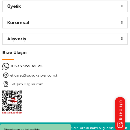
Üyelik
Sepete Ekle
Kurumsal
CATA
%56
Cata CT-4222 7W Beyaz Işık G9 220V Led Kapsül Ampül
Alışveriş
126,00 ₺
Bize Ulaşın
54,94 ₺
0 533 955 65 25
eticaret@buyukalpler.com.tr
Sepete Ekle
İletişim Bilgilerimiz
CATA
%56
Cata CT-4222 7W Günışığı G9 220V Led Kapsül Ampül
Bize Ulaşın
126,00 ₺
54,94 ₺
BÜYÜKALPLER 2024 © Tüm Hakları Saklıdır. Kredi kartı bilgileriniz 256bit
Sitemizden en iyi şekilde