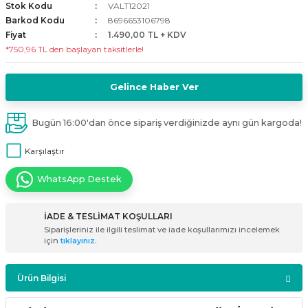
Stok Kodu
VALT12021
i
ldaklar
Vavien Anahtarlar
Led Etanj Armatür
Audio Şifreli Şifresiz Zil Butonları
Barkod Kodu
8696653106798
Fiyat
1.490,00 TL + KDV
*750,96 TL den başlayan taksitlerle!
Serileri
Lineer Aydınlatma Armatürleri
Audio Tek Butonlu Zil Panelleri
eri
ed
Magnetic Armatürler
Audio Villa Görüntülü Sistemler
Gelince Haber Ver
ikler
Ray Spot Armatürler
Audio Yan Sıra Butonlu Zil Panelleri
Bugün 16:00'dan önce sipariş verdiğinizde aynı gün kargoda!
Karşılaştır
izler
oseller
Sensörlü Armatürler
Diafon Sistemi Aksesuarları
WhatsApp Destek
rler
Tezgah Altı Armatürler
Santral - Güç Kaynağı
İADE & TESLİMAT KOŞULLARI
edli
Wallwasher Armatürler
Villa Setler
Siparişleriniz ile ilgili teslimat ve iade koşullarımızı incelemek
için
tıklayınız.
Yardımcı Ürünler
Ürün Bilgisi