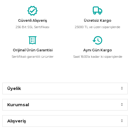
%62
Görüş ve önerileriniz için teşekkür ederiz.
YCL Yücel YLT-S 4250 21A 250 Watt Ultraslim İç Mekan Led Trafosu 12v
Ürün resmi kalitesiz, bozuk veya görüntülenemiyor.
Güvenli Alışveriş
Ücretsiz Kargo
Ürün açıklamasında eksik bilgiler bulunuyor.
726,64 ₺
256 Bit SSL Sertifikası
25000 TL ve üzeri siparişlerde
272,85 ₺
Ürün bilgilerinde hatalar bulunuyor.
Ürün fiyatı diğer sitelerden daha pahalı.
Bu ürüne benzer farklı alternatifler olmalı.
ÜRÜN TÜKENMİŞTİR.
Orijinal Ürün Garantisi
Aynı Gün Kargo
Sertifikalı garantili ürünler
Saat 16:00’a kadar ki siparişlerde
Gönder
Üyelik
Kurumsal
Alışveriş