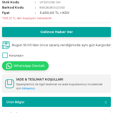
Stok Kodu
VFS30065-SM
i
ldaklar
Vavien Anahtarlar
Led Etanj Armatür
Audio Şifreli Şifresiz Zil Butonları
Barkod Kodu
8692828002063
Fiyat
3.400,00 TL + KDV
*253,12 TL den başlayan taksitlerle!
Serileri
Lineer Aydınlatma Armatürleri
Audio Tek Butonlu Zil Panelleri
eri
ed
Magnetic Armatürler
Audio Villa Görüntülü Sistemler
Gelince Haber Ver
ikler
Ray Spot Armatürler
Audio Yan Sıra Butonlu Zil Panelleri
Bugün 16:00'dan önce sipariş verdiğinizde aynı gün kargoda!
Karşılaştır
izler
oseller
Sensörlü Armatürler
Diafon Sistemi Aksesuarları
WhatsApp Destek
rler
Tezgah Altı Armatürler
Santral - Güç Kaynağı
İADE & TESLİMAT KOŞULLARI
edli
Wallwasher Armatürler
Villa Setler
Siparişleriniz ile ilgili teslimat ve iade koşullarımızı incelemek
için
tıklayınız.
Yardımcı Ürünler
Ürün Bilgisi