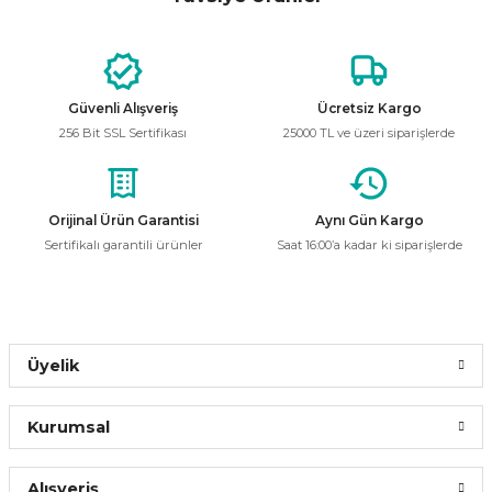
kullanarak tarafımıza iletebilirsiniz.
Ledvance
Görüş ve önerileriniz için teşekkür ederiz.
Ledvance 10W 6500K Beyaz Işık Siyah Kasa Led Projektör
Ürün resmi kalitesiz, bozuk veya görüntülenemiyor.
Güvenli Alışveriş
Ücretsiz Kargo
Ürün açıklamasında eksik bilgiler bulunuyor.
450,00 ₺
256 Bit SSL Sertifikası
25000 TL ve üzeri siparişlerde
Ürün bilgilerinde hatalar bulunuyor.
Ürün fiyatı diğer sitelerden daha pahalı.
Bu ürüne benzer farklı alternatifler olmalı.
Orijinal Ürün Garantisi
Aynı Gün Kargo
Sepete Ekle
Sertifikalı garantili ürünler
Saat 16:00’a kadar ki siparişlerde
Ledvance
Osram Ledvance 10w 3000k Günışığı Led Projektör 4058075810938
Gönder
Üyelik
722,12 ₺
Kurumsal
Sepete Ekle
Alışveriş