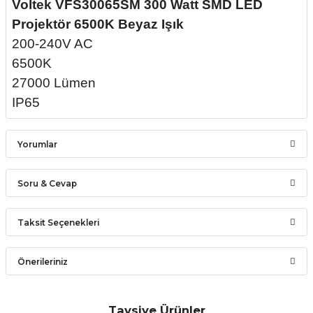
Voltek VFS30065SM 300 Watt SMD LED
Projektör 6500K Beyaz Işık
200-240V AC
6500K
27000 Lümen
IP65
Yorumlar
Soru & Cevap
Bu ürüne ilk yorumu siz yapın!
Taksit Seçenekleri
Ürün hakkında henüz soru sorulmamış.
Yorum Yaz
Önerileriniz
Soru Sor
Bu ürünün fiyat bilgisi, resim, ürün açıklamalarında ve diğer
konularda yetersiz gördüğünüz noktaları öneri formunu
Tavsiye Ürünler