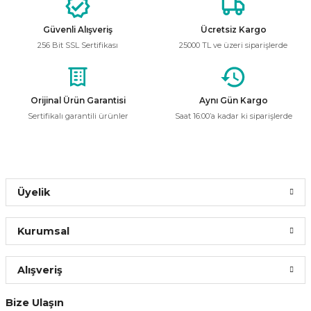
Ürün resmi kalitesiz, bozuk veya görüntülenemiyor.
Güvenli Alışveriş
Ücretsiz Kargo
Ürün açıklamasında eksik bilgiler bulunuyor.
168,00 ₺
256 Bit SSL Sertifikası
25000 TL ve üzeri siparişlerde
73,92 ₺
Ürün bilgilerinde hatalar bulunuyor.
Ürün fiyatı diğer sitelerden daha pahalı.
Bu ürüne benzer farklı alternatifler olmalı.
Orijinal Ürün Garantisi
Aynı Gün Kargo
Sepete Ekle
Sertifikalı garantili ürünler
Saat 16:00’a kadar ki siparişlerde
ACK
%62
Ack AA13-02023 20W 6500K Beyaz Işık E27 Duylu Torch Led Ampul
Gönder
Üyelik
274,64 ₺
104,36 ₺
Kurumsal
Sepete Ekle
Alışveriş
Sunlight
Bize Ulaşın
Sunlight 120W Beyaz Işık Döküm Torch Ampul