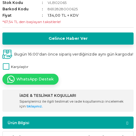
Stok Kodu
VLB02065
i
ldaklar
Vavien Anahtarlar
Led Etanj Armatür
Audio Şifreli Şifresiz Zil Butonları
Barkod Kodu
8692828000625
Fiyat
134,00 TL + KDV
*67,54 TL den başlayan taksitlerle!
Serileri
Lineer Aydınlatma Armatürleri
Audio Tek Butonlu Zil Panelleri
eri
ed
Magnetic Armatürler
Audio Villa Görüntülü Sistemler
Gelince Haber Ver
ikler
Ray Spot Armatürler
Audio Yan Sıra Butonlu Zil Panelleri
Bugün 16:00'dan önce sipariş verdiğinizde aynı gün kargoda!
Karşılaştır
izler
oseller
Sensörlü Armatürler
Diafon Sistemi Aksesuarları
WhatsApp Destek
rler
Tezgah Altı Armatürler
Santral - Güç Kaynağı
İADE & TESLİMAT KOŞULLARI
edli
Wallwasher Armatürler
Villa Setler
Siparişleriniz ile ilgili teslimat ve iade koşullarımızı incelemek
için
tıklayınız.
Yardımcı Ürünler
Ürün Bilgisi