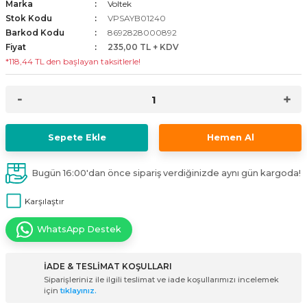
Marka
Voltek
i
ldaklar
Vavien Anahtarlar
Led Etanj Armatür
Audio Şifreli Şifresiz Zil Butonları
Stok Kodu
VPSAYB01240
Barkod Kodu
8692828000892
Fiyat
235,00 TL + KDV
Serileri
Lineer Aydınlatma Armatürleri
Audio Tek Butonlu Zil Panelleri
*118,44 TL den başlayan taksitlerle!
eri
ed
Magnetic Armatürler
Audio Villa Görüntülü Sistemler
ikler
Ray Spot Armatürler
Audio Yan Sıra Butonlu Zil Panelleri
Sepete Ekle
Hemen Al
izler
oseller
Sensörlü Armatürler
Diafon Sistemi Aksesuarları
Bugün 16:00'dan önce sipariş verdiğinizde aynı gün kargoda!
rler
Tezgah Altı Armatürler
Santral - Güç Kaynağı
Karşılaştır
edli
Wallwasher Armatürler
Villa Setler
WhatsApp Destek
Yardımcı Ürünler
İADE & TESLİMAT KOŞULLARI
Siparişleriniz ile ilgili teslimat ve iade koşullarımızı incelemek
için
tıklayınız.