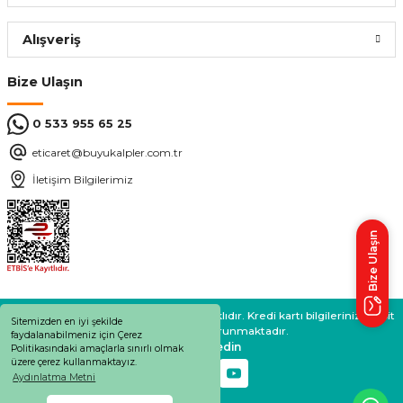
Alışveriş
Bize Ulaşın
0 533 955 65 25
eticaret@buyukalpler.com.tr
İletişim Bilgilerimiz
Bize Ulaşın
BÜYÜKALPLER 2024 © Tüm Hakları Saklıdır. Kredi kartı bilgileriniz 256bit
Sitemizden en iyi şekilde
SSL sertifikası ile korunmaktadır.
faydalanabilmeniz için Çerez
Bizi takip edin
Politikasındaki amaçlarla sınırlı olmak
üzere çerez kullanmaktayız.
Aydınlatma Metni