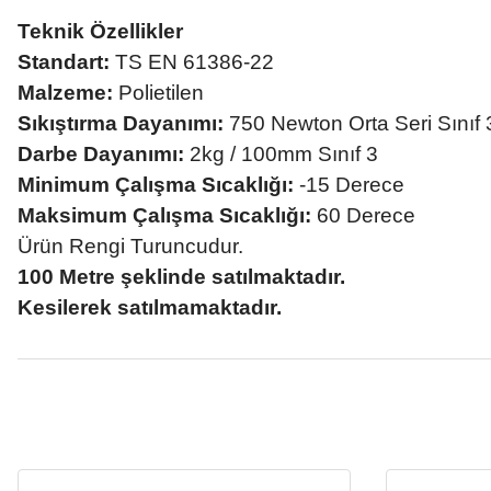
Teknik Özellikler
Standart:
TS EN 61386-22
Malzeme:
Polietilen
Sıkıştırma Dayanımı:
750 Newton Orta Seri Sınıf 
Darbe Dayanımı:
2kg / 100mm Sınıf 3
Minimum Çalışma Sıcaklığı:
-15 Derece
Maksimum Çalışma Sıcaklığı:
60 Derece
Ürün Rengi Turuncudur.
100 Metre şeklinde satılmaktadır.
Kesilerek satılmamaktadır.
Bu ürünün fiyat bilgisi, resim, ürün açıklamalarında ve diğer konular
Görüş ve önerileriniz için teşekkür ederiz.
Ürün resmi kalitesiz, bozuk veya görüntülenemiyor.