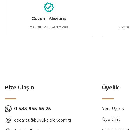
Ürün açıklamasında eksik bilgiler bulunuyor.
Ürün bilgilerinde hatalar bulunuyor.
Güvenli Alışveriş
Ürün fiyatı diğer sitelerden daha pahalı.
256 Bit SSL Sertifikası
25000 
Bu ürüne benzer farklı alternatifler olmalı.
Bize Ulaşın
Üyelik
0 533 955 65 25
Yeni Üyelik
Üye Girişi
eticaret@buyukalpler.com.tr