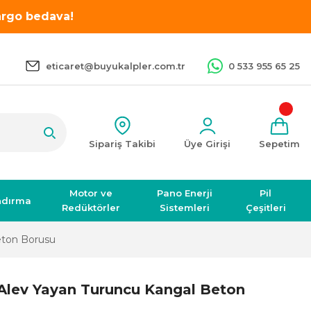
kargo bedava!
eticaret@buyukalpler.com.tr
0 533 955 65 25
Sipariş Takibi
Üye Girişi
Sepetim
Motor ve
Pano Enerji
Pil
ndırma
Redüktörler
Sistemleri
Çeşitleri
eton Borusu
lev Yayan Turuncu Kangal Beton