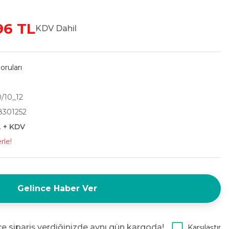
96 TL
KDV Dahil
oruları
/10_12
301252
L + KDV
rle!
Gelince Haber Ver
e sipariş verdiğinizde aynı gün kargoda!
Karşılaştır