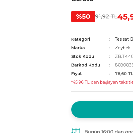
45,
%50
91,92 TL
Kategori
Tesisat B
Marka
Zeybek
Stok Kodu
ZB.TK.40
Barkod Kodu
8680838
Fiyat
76,60 T
*45,96 TL den başlayan taksitle
Bugün 16:00'dan önc