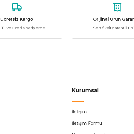
Yorum Yaz
Soru Sor
Ücretsiz Kargo
Orijinal Ürün Garan
TL ve üzeri siparişlerde
Sertifikalı garantili ür
Gönder
Kurumsal
İletişim
İletişim Formu