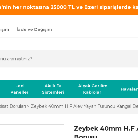
’nin her noktasına 25000 TL ve üzeri siparişlerde 
tişim
İade ve Değişim
Led
Akıllı Ev
Alçak Gerilim
Havala
Paneller
Sistemleri
Kabloları
isat Boruları
Zeybek 40mm H.F Alev Yayan Turuncu Kangal B
Zeybek 40mm H.F A
Borusu