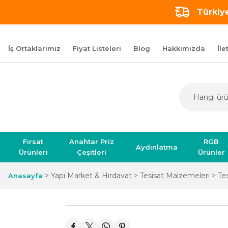
Türkiye
İş Ortaklarımız
Fiyat Listeleri
Blog
Hakkımızda
İle
Fırsat
Anahtar Priz
RGB
Aydınlatma
Ürünleri
Çeşitleri
Ürünler
Yapı Market & Hırdavat
Tesisat Malzemeleri
Tes
Anasayfa