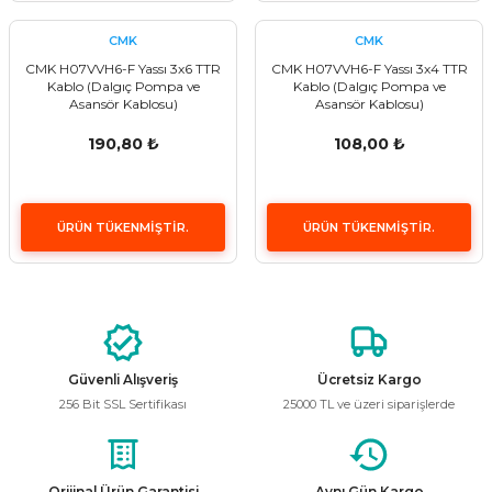
CMK
CMK
CMK H07VVH6-F Yassı 3x6 TTR
CMK H07VVH6-F Yassı 3x4 TTR
Kablo (Dalgıç Pompa ve
Kablo (Dalgıç Pompa ve
Asansör Kablosu)
Asansör Kablosu)
190,80 ₺
108,00 ₺
ÜRÜN TÜKENMİŞTİR.
ÜRÜN TÜKENMİŞTİR.
Güvenli Alışveriş
Ücretsiz Kargo
256 Bit SSL Sertifikası
25000 TL ve üzeri siparişlerde
Orijinal Ürün Garantisi
Aynı Gün Kargo