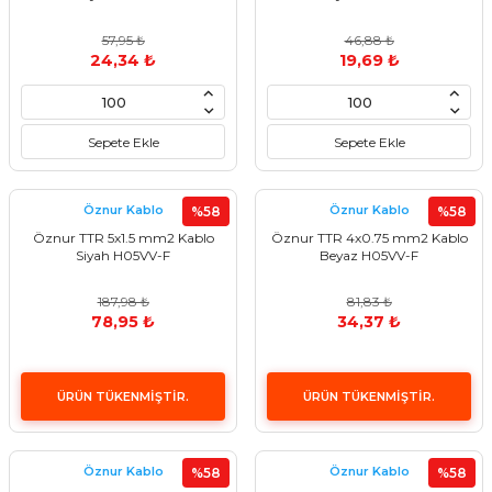
57,95 ₺
46,88 ₺
24,34 ₺
19,69 ₺
Sepete Ekle
Sepete Ekle
Öznur Kablo
Öznur Kablo
%58
%58
Öznur TTR 5x1.5 mm2 Kablo
Öznur TTR 4x0.75 mm2 Kablo
Siyah H05VV-F
Beyaz H05VV-F
187,98 ₺
81,83 ₺
78,95 ₺
34,37 ₺
ÜRÜN TÜKENMİŞTİR.
ÜRÜN TÜKENMİŞTİR.
Öznur Kablo
Öznur Kablo
%58
%58