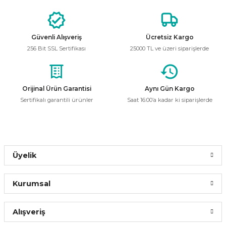
i
ldaklar
Vavien Anahtarlar
Led Etanj Armatür
Audio Şifreli Şifresiz Zil Butonları
Serileri
Lineer Aydınlatma Armatürleri
Audio Tek Butonlu Zil Panelleri
Güvenli Alışveriş
Ücretsiz Kargo
256 Bit SSL Sertifikası
25000 TL ve üzeri siparişlerde
eri
ed
Magnetic Armatürler
Audio Villa Görüntülü Sistemler
ikler
Ray Spot Armatürler
Audio Yan Sıra Butonlu Zil Panelleri
Orijinal Ürün Garantisi
Aynı Gün Kargo
Sertifikalı garantili ürünler
Saat 16:00’a kadar ki siparişlerde
izler
oseller
Sensörlü Armatürler
Diafon Sistemi Aksesuarları
rler
Tezgah Altı Armatürler
Santral - Güç Kaynağı
Üyelik
edli
Wallwasher Armatürler
Villa Setler
Kurumsal
Yardımcı Ürünler
Alışveriş