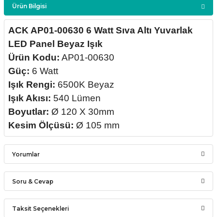
Ürün Bilgisi
ACK AP01-00630 6 Watt Sıva Altı Yuvarlak
LED Panel Beyaz Işık
Ürün Kodu:
AP01-00630
Güç:
6 Watt
Işık Rengi:
6500K Beyaz
Işık Akısı:
540 Lümen
Boyutlar:
Ø 120 X 30mm
Kesim Ölçüsü:
Ø 105 mm
Yorumlar
Soru & Cevap
Bu ürüne ilk yorumu siz yapın!
Taksit Seçenekleri