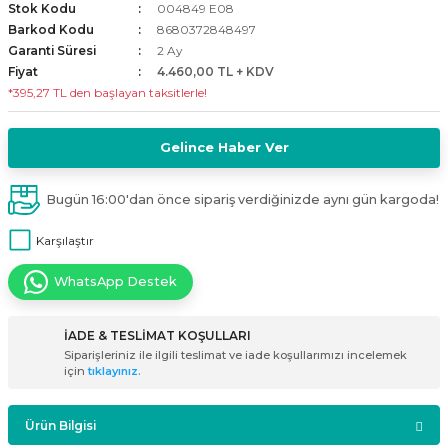
Stok Kodu
004849 E08
i
ldaklar
Vavien Anahtarlar
Led Etanj Armatür
Audio Şifreli Şifresiz Zil Butonları
Barkod Kodu
8680372848497
Garanti Süresi
2 Ay
Fiyat
4.460,00 TL + KDV
Serileri
Lineer Aydınlatma Armatürleri
Audio Tek Butonlu Zil Panelleri
*395,27 TL den başlayan taksitlerle!
eri
ed
Magnetic Armatürler
Audio Villa Görüntülü Sistemler
Gelince Haber Ver
ikler
Ray Spot Armatürler
Audio Yan Sıra Butonlu Zil Panelleri
Bugün 16:00'dan önce sipariş verdiğinizde aynı gün kargoda!
izler
oseller
Sensörlü Armatürler
Diafon Sistemi Aksesuarları
Karşılaştır
rler
Tezgah Altı Armatürler
Santral - Güç Kaynağı
WhatsApp Destek
edli
Wallwasher Armatürler
Villa Setler
İADE & TESLİMAT KOŞULLARI
Siparişleriniz ile ilgili teslimat ve iade koşullarımızı incelemek
Yardımcı Ürünler
için
tıklayınız.
Ürün Bilgisi