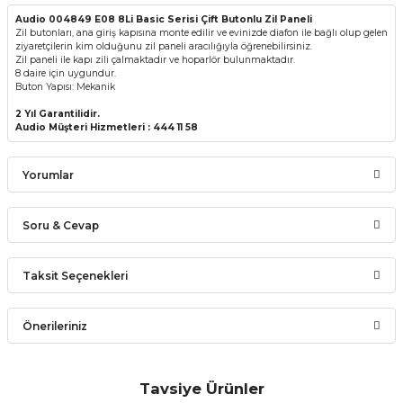
Audio 004849 E08 8Li Basic Serisi Çift Butonlu Zil Paneli
Zil butonları, ana giriş kapısına monte edilir ve evinizde diafon ile bağlı olup gelen
ziyaretçilerin kim olduğunu zil paneli aracılığıyla öğrenebilirsiniz.
Zil paneli ile kapı zili çalmaktadır ve hoparlör bulunmaktadır.
8 daire için uygundur.
Buton Yapısı: Mekanik
2 Yıl Garantilidir.
Audio Müşteri Hizmetleri : 444 11 58
Yorumlar
Soru & Cevap
Bu ürüne ilk yorumu siz yapın!
Taksit Seçenekleri
Ürün hakkında henüz soru sorulmamış.
Yorum Yaz
Önerileriniz
Soru Sor
Bu ürünün fiyat bilgisi, resim, ürün açıklamalarında ve diğer
konularda yetersiz gördüğünüz noktaları öneri formunu
Tavsiye Ürünler
kullanarak tarafımıza iletebilirsiniz.