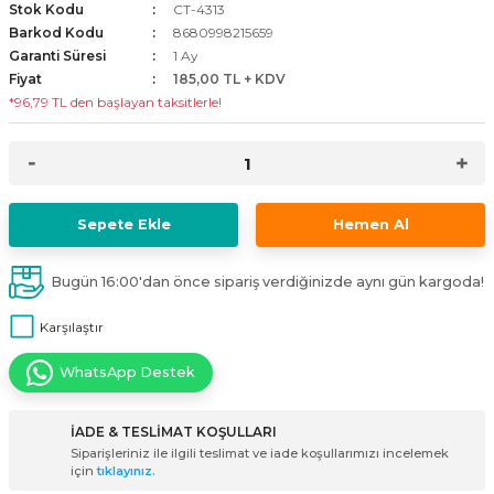
Stok Kodu
CT-4313
i
ldaklar
Vavien Anahtarlar
Led Etanj Armatür
Audio Şifreli Şifresiz Zil Butonları
Barkod Kodu
8680998215659
Garanti Süresi
1 Ay
Fiyat
185,00 TL + KDV
Serileri
Lineer Aydınlatma Armatürleri
Audio Tek Butonlu Zil Panelleri
*96,79 TL den başlayan taksitlerle!
eri
ed
Magnetic Armatürler
Audio Villa Görüntülü Sistemler
ikler
Ray Spot Armatürler
Audio Yan Sıra Butonlu Zil Panelleri
Sepete Ekle
Hemen Al
izler
oseller
Sensörlü Armatürler
Diafon Sistemi Aksesuarları
Bugün 16:00'dan önce sipariş verdiğinizde aynı gün kargoda!
rler
Tezgah Altı Armatürler
Santral - Güç Kaynağı
Karşılaştır
edli
Wallwasher Armatürler
Villa Setler
WhatsApp Destek
Yardımcı Ürünler
İADE & TESLİMAT KOŞULLARI
Siparişleriniz ile ilgili teslimat ve iade koşullarımızı incelemek
için
tıklayınız.