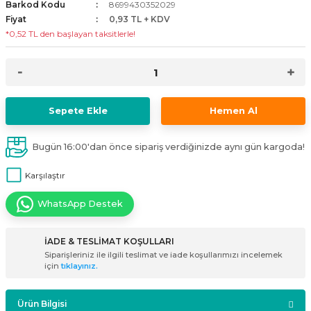
Barkod Kodu
8699430352029
i
ldaklar
Vavien Anahtarlar
Led Etanj Armatür
Audio Şifreli Şifresiz Zil Butonları
Fiyat
0,93 TL + KDV
*0,52 TL den başlayan taksitlerle!
Serileri
Lineer Aydınlatma Armatürleri
Audio Tek Butonlu Zil Panelleri
eri
ed
Magnetic Armatürler
Audio Villa Görüntülü Sistemler
Sepete Ekle
Hemen Al
ikler
Ray Spot Armatürler
Audio Yan Sıra Butonlu Zil Panelleri
Bugün 16:00'dan önce sipariş verdiğinizde aynı gün kargoda!
izler
oseller
Sensörlü Armatürler
Diafon Sistemi Aksesuarları
Karşılaştır
rler
Tezgah Altı Armatürler
Santral - Güç Kaynağı
WhatsApp Destek
edli
Wallwasher Armatürler
Villa Setler
İADE & TESLİMAT KOŞULLARI
Yardımcı Ürünler
Siparişleriniz ile ilgili teslimat ve iade koşullarımızı incelemek
için
tıklayınız.
Ürün Bilgisi