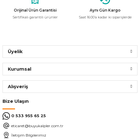
Bu ürüne benzer farklı alternatifler olmalı.
Orijinal Ürün Garantisi
Aynı Gün Kargo
Sepete Ekle
Sertifikalı garantili ürünler
Saat 16:00’a kadar ki siparişlerde
Zeybek
%50
Zeybek ZB.SB.18 18mm Spiral Boru Siyah
Gönder
Üyelik
20,76 ₺
10,38 ₺
Kurumsal
Sepete Ekle
Alışveriş
Zeybek
%50
Bize Ulaşın
Zeybek ZB.SB.16 16mm Spiral Boru Siyah
0 533 955 65 25
16,44 ₺
eticaret@buyukalpler.com.tr
8,22 ₺
İletişim Bilgilerimiz