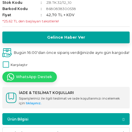
Stok Kodu
ZB.TK.32/12_10
i
ldaklar
Vavien Anahtarlar
Led Etanj Armatür
Audio Şifreli Şifresiz Zil Butonları
Barkod Kodu
8680838300538
Fiyat
42,70 TL + KDV
*25,62 TL den başlayan taksitlerle!
Serileri
Lineer Aydınlatma Armatürleri
Audio Tek Butonlu Zil Panelleri
eri
ed
Magnetic Armatürler
Audio Villa Görüntülü Sistemler
Gelince Haber Ver
ikler
Ray Spot Armatürler
Audio Yan Sıra Butonlu Zil Panelleri
Bugün 16:00'dan önce sipariş verdiğinizde aynı gün kargoda!
Karşılaştır
izler
oseller
Sensörlü Armatürler
Diafon Sistemi Aksesuarları
WhatsApp Destek
rler
Tezgah Altı Armatürler
Santral - Güç Kaynağı
İADE & TESLİMAT KOŞULLARI
edli
Wallwasher Armatürler
Villa Setler
Siparişleriniz ile ilgili teslimat ve iade koşullarımızı incelemek
için
tıklayınız.
Yardımcı Ürünler
Ürün Bilgisi