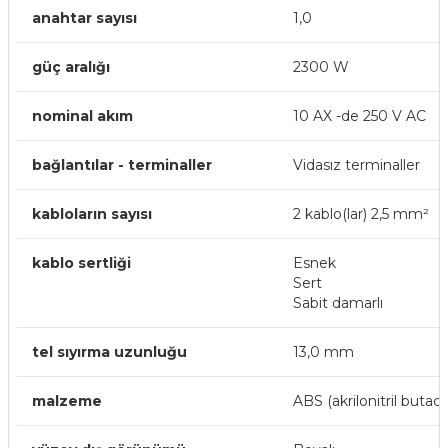
anahtar sayısı
1,0
güç aralığı
2300 W
nominal akım
10 AX -de 250 V AC
bağlantılar - terminaller
Vidasız terminaller
kabloların sayısı
2 kablo(lar) 2,5 mm²
kablo sertliği
Esnek
Sert
Sabit damarlı
tel sıyırma uzunluğu
13,0 mm
malzeme
ABS (akrilonitril butadi