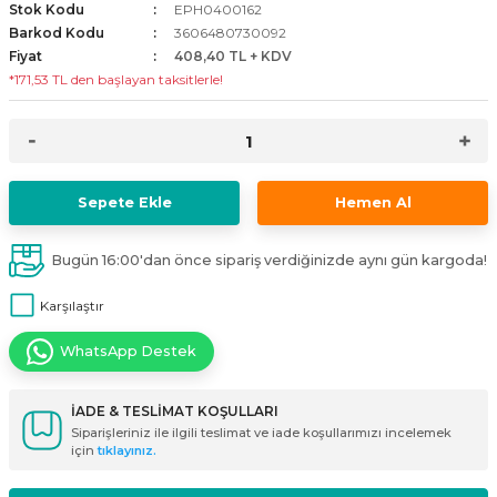
Stok Kodu
EPH0400162
i
ldaklar
Vavien Anahtarlar
Led Etanj Armatür
Audio Şifreli Şifresiz Zil Butonları
Barkod Kodu
3606480730092
Fiyat
408,40 TL + KDV
*171,53 TL den başlayan taksitlerle!
Serileri
Lineer Aydınlatma Armatürleri
Audio Tek Butonlu Zil Panelleri
eri
ed
Magnetic Armatürler
Audio Villa Görüntülü Sistemler
ikler
Ray Spot Armatürler
Audio Yan Sıra Butonlu Zil Panelleri
Sepete Ekle
Hemen Al
izler
oseller
Sensörlü Armatürler
Diafon Sistemi Aksesuarları
Bugün 16:00'dan önce sipariş verdiğinizde aynı gün kargoda!
rler
Tezgah Altı Armatürler
Santral - Güç Kaynağı
Karşılaştır
WhatsApp Destek
edli
Wallwasher Armatürler
Villa Setler
Yardımcı Ürünler
İADE & TESLİMAT KOŞULLARI
Siparişleriniz ile ilgili teslimat ve iade koşullarımızı incelemek
için
tıklayınız.