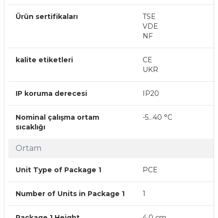
Ürün sertifikaları
TSE
VDE
NF
kalite etiketleri
CE
UKR
IP koruma derecesi
IP20
Nominal çalışma ortam
-5…40 °C
sıcaklığı
Ortam
Unit Type of Package 1
PCE
Number of Units in Package 1
1
Package 1 Height
4,0 cm