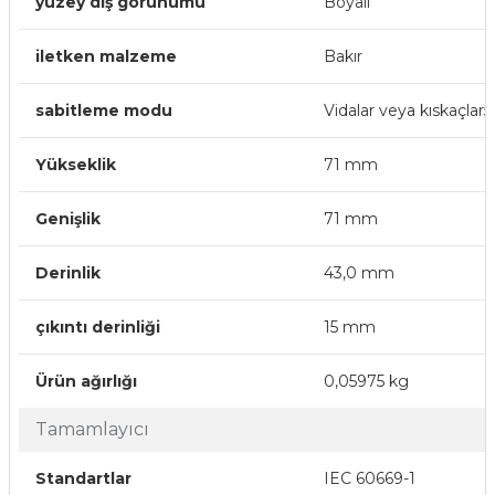
yüzey dış görünümü
Boyalı
iletken malzeme
Bakır
sabitleme modu
Vidalar veya kıskaçla
Yükseklik
71 mm
Genişlik
71 mm
Derinlik
43,0 mm
çıkıntı derinliği
15 mm
Ürün ağırlığı
0,05975 kg
Tamamlayıcı
Standartlar
IEC 60669-1