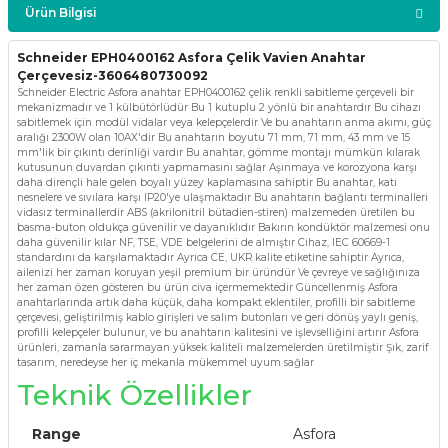
Ürün Bilgisi
Schneider EPH0400162 Asfora Çelik Vavien Anahtar
Çerçevesiz-3606480730092
Schneider Electric Asfora anahtar EPH0400162 çelik renkli sabitleme çerçeveli bir
mekanizmadır ve 1 külbütörlüdür Bu 1 kutuplu 2 yönlü bir anahtardır Bu cihazı
sabitlemek için modül vidalar veya kelepçelerdir Ve bu anahtarın anma akımı, güç
aralığı 2300W olan 10AX'dir Bu anahtarın boyutu 71 mm, 71 mm, 43 mm ve 15
mm'lik bir çıkıntı derinliği vardır Bu anahtar, gömme montajı mümkün kılarak
kutusunun duvardan çıkıntı yapmamasını sağlar Aşınmaya ve korozyona karşı
daha dirençli hale gelen boyalı yüzey kaplamasına sahiptir Bu anahtar, katı
nesnelere ve sıvılara karşı IP20'ye ulaşmaktadır Bu anahtarın bağlantı terminalleri
vidasız terminallerdir ABS (akrilonitril bütadien-stiren) malzemeden üretilen bu
basma-buton oldukça güvenilir ve dayanıklıdır Bakırın kondüktör malzemesi onu
daha güvenilir kılar NF, TSE, VDE belgelerini de almıştır Cihaz, IEC 60669-1
standardını da karşılamaktadır Ayrıca CE, UKR kalite etiketine sahiptir Ayrıca,
ailenizi her zaman koruyan yeşil premium bir üründür Ve çevreye ve sağlığınıza
her zaman özen gösteren bu ürün civa içermemektedir Güncellenmiş Asfora
anahtarlarında artık daha küçük, daha kompakt eklentiler, profilli bir sabitleme
çerçevesi, geliştirilmiş kablo girişleri ve salım butonları ve geri dönüş yaylı geniş,
profilli kelepçeler bulunur, ve bu anahtarın kalitesini ve işlevselliğini artırır Asfora
ürünleri, zamanla sararmayan yüksek kaliteli malzemelerden üretilmiştir Şık, zarif
tasarım, neredeyse her iç mekanla mükemmel uyum sağlar
Teknik Özellikler
Range
Asfora