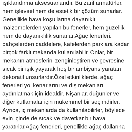
ışıklandırma aksesuarlarıdır. Bu zarif armatürler,
i
ldaklar
Vavien Anahtarlar
Led Etanj Armatür
Audio Şifreli Şifresiz Zil Butonları
hem işlevsel hem de estetik bir çözüm sunarlar.
Genellikle hava koşullarına dayanıklı
Serileri
Lineer Aydınlatma Armatürleri
Audio Tek Butonlu Zil Panelleri
malzemelerden yapılan bu fenerler, hem güzellik
hem de dayanıklılık sunarlar.Ağaç fenerleri,
eri
ed
Magnetic Armatürler
Audio Villa Görüntülü Sistemler
bahçelerden caddelere, kafelerden parklara kadar
ikler
Ray Spot Armatürler
Audio Yan Sıra Butonlu Zil Panelleri
birçok farklı mekanda kullanılabilir. Onlar, bir
mekanın atmosferini zenginleştiren ve çevresine
izler
oseller
Sensörlü Armatürler
Diafon Sistemi Aksesuarları
sıcak bir ışık yayarak hoş bir ambiyans yaratan
dekoratif unsurlardır.Özel etkinliklerde, ağaç
rler
Tezgah Altı Armatürler
Santral - Güç Kaynağı
fenerleri yol kenarlarını ve dış mekanları
aydınlatmak için idealdir. Nişanlar, düğünler ve
edli
Wallwasher Armatürler
Villa Setler
diğer kutlamalar için mükemmel bir seçimdirler.
Yardımcı Ürünler
Ayrıca, iç mekanlarda da kullanılabilirler, böylece
evin içinde de sıcak ve davetkar bir hava
yaratırlar.Ağaç fenerleri, genellikle ağaç dallarına