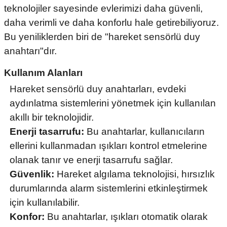
teknolojiler sayesinde evlerimizi daha güvenli,
i
ldaklar
Vavien Anahtarlar
Led Etanj Armatür
Audio Şifreli Şifresiz Zil Butonları
daha verimli ve daha konforlu hale getirebiliyoruz.
Bu yeniliklerden biri de "hareket sensörlü duy
Serileri
Lineer Aydınlatma Armatürleri
Audio Tek Butonlu Zil Panelleri
anahtarı"dır.
eri
ed
Magnetic Armatürler
Audio Villa Görüntülü Sistemler
Kullanım Alanları
ikler
Ray Spot Armatürler
Audio Yan Sıra Butonlu Zil Panelleri
Hareket sensörlü duy
anahtarları, evdeki
aydınlatma sistemlerini yönetmek için kullanılan
izler
oseller
Sensörlü Armatürler
Diafon Sistemi Aksesuarları
akıllı bir teknolojidir.
Enerji tasarrufu:
Bu anahtarlar, kullanıcıların
rler
Tezgah Altı Armatürler
Santral - Güç Kaynağı
ellerini kullanmadan ışıkları kontrol etmelerine
olanak tanır ve enerji tasarrufu sağlar.
edli
Wallwasher Armatürler
Villa Setler
Güvenlik:
Hareket algılama teknolojisi, hırsızlık
Yardımcı Ürünler
durumlarında alarm sistemlerini etkinleştirmek
için kullanılabilir.
Konfor:
Bu anahtarlar, ışıkları otomatik olarak