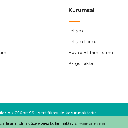
Kurumsal
İletişim
İletişim Formu
tum
Havale Bildirim Formu
Kargo Takibi
eriniz 256bit SSL sertifikası ile korunmaktadır.
çlarla sınırlı olmak üzere çerez kullanmaktayız.
Aydınlatma Metni
ile
ideasoft
e-