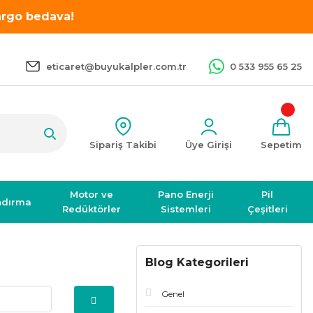
kargo bedava!
eticaret@buyukalpler.com.tr
0 533 955 65 25
Sipariş Takibi
Üye Girişi
Sepetim
Motor ve
Pano Enerji
Pil
ndırma
Redüktörler
Sistemleri
Çeşitleri
Blog Kategorileri
Genel