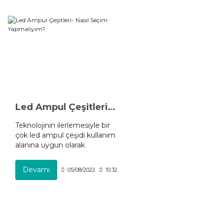
Led Ampul Çeşitleri- Nasıl Seçim Yapmalıyım?
Teknolojinin ilerlemesiyle bir
çok led ampul çeşidi kullanım
alanına uygun olarak
üretilmiştir. Işık gücü yüksek
ve az enerji harcayan bu
Devamı
05/08/2022
10:32
ampulleri nasıl seçmeliyiz?