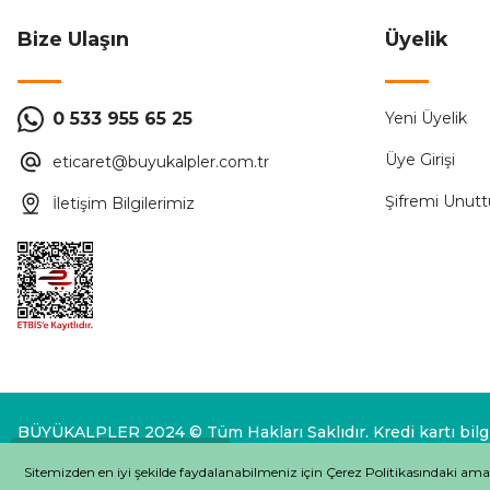
Bize Ulaşın
Üyelik
0 533 955 65 25
Yeni Üyelik
Üye Girişi
eticaret@buyukalpler.com.tr
Şifremi Unut
İletişim Bilgilerimiz
BÜYÜKALPLER 2024 © Tüm Hakları Saklıdır. Kredi kartı bilgil
Whatsapp Destek
Sitemizden en iyi şekilde faydalanabilmeniz için Çerez Politikasındaki ama